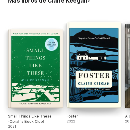
Más libros de Claire Keegan
Claire Keegan, una de las voces más potentes de la literatura
irlandesa contemporánea, se detiene con perspicacia en esas
pequeñas cosas que hacen la diferencia y construye una
novela de una delicadeza conmovedora.
"En Cosas pequeñas como esas, Claire Keegan crea escenas
con asombrosa claridad y lucidez. Esta es la historia de lo que
sucedió en Irlanda, contado con simpatía y precisión emocional."
Colm Tóibín
Small Things Like These
Foster
A 
(Oprah's Book Club)
2022
20
2021