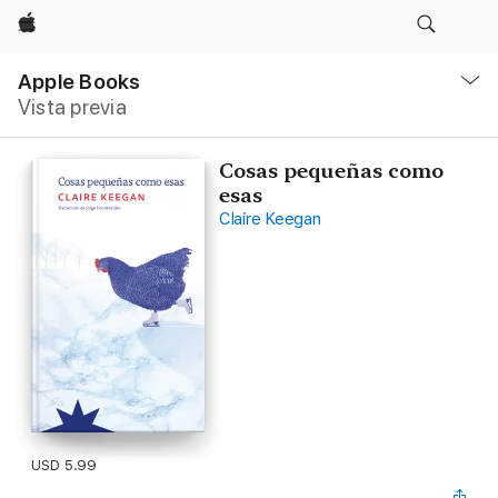
Apple
Navegación
local
Apple Books
-
Vista previa
Abrir
menú
Cosas pequeñas como
esas
Claire Keegan
USD 5.99