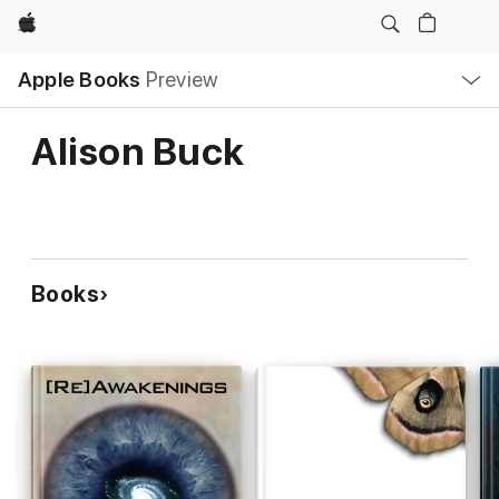
Apple
Local
Apple Books
Preview
Nav
Open
Menu
Alison Buck
Books