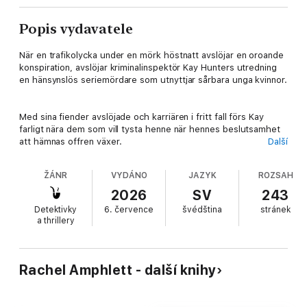
Popis vydavatele
När en trafikolycka under en mörk höstnatt avslöjar en oroande
konspiration, avslöjar kriminalinspektör Kay Hunters utredning
en hänsynslös seriemördare som utnyttjar sårbara unga kvinnor.
Med sina fiender avslöjade och karriären i fritt fall förs Kay
farligt nära dem som vill tysta henne när hennes beslutsamhet
att hämnas offren växer.
Další
ŽÁNR
VYDÁNO
JAZYK
ROZSAH
Orubbligt avslöjar hon den verkliga orsaken bakom en komplott
för att förstöra hennes karriär, och sätter igång en skrämmande
2026
SV
243
kedja av händelser.
Detektivky
6. července
švédština
stránek
a thrillery
Kan Kays behov av hämnd bli hennes fall – eller kommer hon att
överleva och se rättvisa skipas?
Rachel Amphlett - další knihy
Djävulens Pris är en gripande, snabb kriminalthriller och den
fjärde boken i serien om kriminalinspektör Kay Hunter av USA