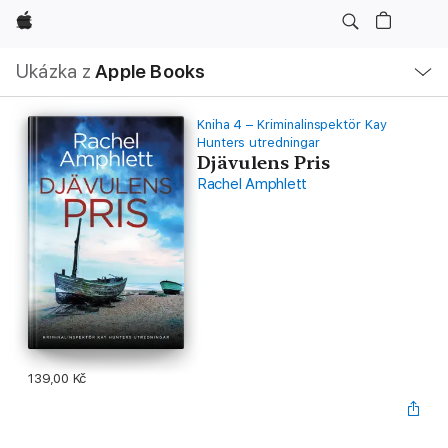
Apple
Místní
Ukázka z
Apple Books
navigace –
otevřít
nabídku
Kniha 4 – Kriminalinspektör Kay
Hunters utredningar
Djävulens Pris
Rachel Amphlett
139,00 Kč