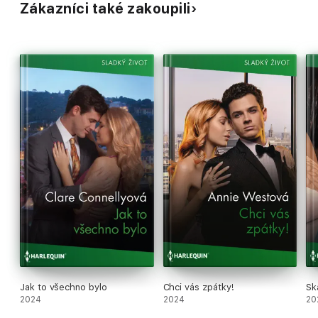
Zákazníci také zakoupili
Jak to všechno bylo
Chci vás zpátky!
Sk
2024
2024
20