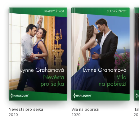
Nevěsta pro šejka
Vila na pobřeží
It
2020
2020
20