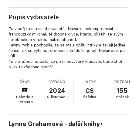
Popis vydavatele
Tu zlodějku mu snad osud přál! Navarre, nekompromisní
francouzský milionář, té drobné dívce, kterou přistihl se svým
notebookem v rukou, nabídl obchod.
Tawny rychle pochopila, že se stala obětí intriky a že její jediná
šance, jak se vyhnout obvinění z krádeže, je být Navarreovi po
vůli.
To ale vůbec netušila, co po ní povýšený krasavec bude chtít.
A jak to všechno skončí!
ŽÁNR
VYDÁNO
JAZYK
ROZSAH
2024
CS
155
Beletrie a
4. listopadu
čeština
stránek
literatura
Lynne Grahamová - další knihy