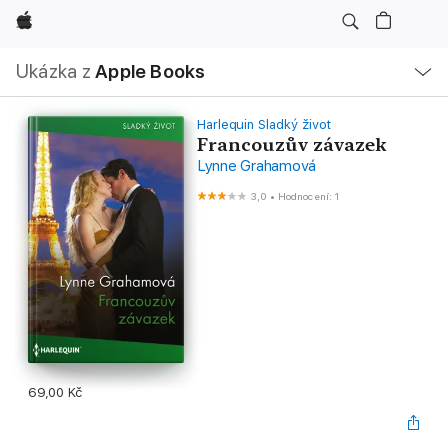
Apple
Místní
Ukázka z
Apple Books
navigace –
otevřít
nabídku
Harlequin Sladký život
Francouzův závazek
Lynne Grahamová
3,0
•
Hodnocení: 1
69,00 Kč