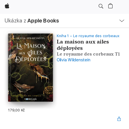
Apple
Místní
Ukázka z
Apple Books
navigace –
otevřít
nabídku
Kniha 1 – Le royaume des corbeaux
La maison aux ailes
déployées
Le royaume des corbeaux T1
Olivia Wildenstein
179,00 Kč