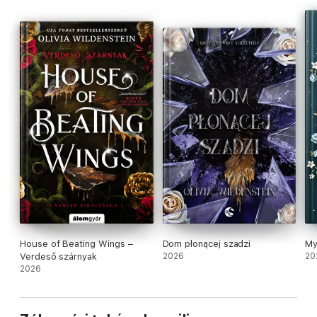
House of Beating Wings –
Dom płonącej szadzi
My
Verdeső szárnyak
2026
20
2026