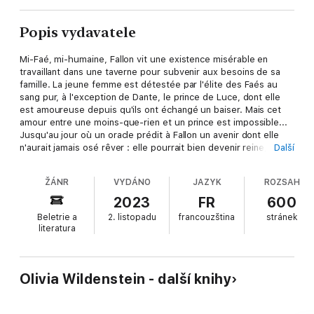
Popis vydavatele
Mi-Faé, mi-humaine, Fallon vit une existence misérable en
travaillant dans une taverne pour subvenir aux besoins de sa
famille. La jeune femme est détestée par l'élite des Faés au
sang pur, à l'exception de Dante, le prince de Luce, dont elle
est amoureuse depuis qu'ils ont échangé un baiser. Mais cet
amour entre une moins-que-rien et un prince est impossible...
Jusqu'au jour où un oracle prédit à Fallon un avenir dont elle
n'aurait jamais osé rêver : elle pourrait bien devenir reine, à
Další
condition qu'elle libère une créature ailée aux immenses
pouvoirs. La jeune femme est prête à tout pour renverser
ŽÁNR
VYDÁNO
JAZYK
ROZSAH
l'actuel roi et régner aux côtés du beau prince de Luce... Mais
vouloir réveiller des pouvoirs qui sommeillent depuis des
2023
FR
600
siècles est une quête très dangereuse. Fallon pourrait bien y
Beletrie a
2. listopadu
francouzština
stránek
perdre son âme et sa vie.
literatura
Olivia Wildenstein - další knihy