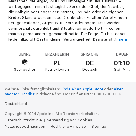
Menschen, die Ärger, Wut und Hilflosigkeit in uns auslösen –
wir begegnen ihnen fast täglich: Sei es der Chef, der Nachbar,
die Kollegin oder sogar der Partner, Freunde oder die eigenen
Kinder. Ständig werden neue Drehbücher zu alten Verletzungen
neu geschrieben, Ärger, Wut, Zorn oder sogar Hass werden
schmerzhaft durchlebt und Situationen wiederholt, in denen
man so gerne anders gehandelt hätte. Die Folge: Du bist dabei
leider allzu oft Gast in deiner Vergangenheit. Das stellst Dinge
mehr
mit dir an, die alles andere als gut sind:
GENRE
ERZÄHLER:IN
SPRACHE
DAUER
• Deine Neuronalstrukturen erfahren eine permanente
Überstimulation;
PL
DE
01:10
• Du nimmst das Leben als chaotisch wahr, die Vergangenheit
Sachbücher
Patrick Lynen
Deutsch
Std.
Min.
hat dich im wahrsten Sinne des Wortes im Griff;
• Das ständige Verweilen in der Vergangenheit kann zu echten
psychischen und sogar körperlichen Schmerzen führen;
• Auch energetisch zieht dich diese Gedankenspirale immer
Weitere Einkaufsmöglichkeiten:
Finde einen Apple Store
oder
einen
wieder runter;
anderen Händler
in deiner Nähe.
Oder ruf an unter 0800 2000 136.
• Wenn du nicht mit den Erlebnissen aus der Vergangenheit
Deutschland
abschließt, wirst du innerlich langsam 'ausbluten'.
Copyright © 2024 Apple Inc. Alle Rechte vorbehalten.
Bist du in diesem Kreislauf gefangen und möchtest endlich alte
Datenschutzrichtlinie
Verwendung von Cookies
Emotionen loswerden, damit du befreit in deine neue Zukunft
Nutzungsbedingungen
starten kannst, völlig ohne den Ballast aus der Vergangenheit?
Rechtliche Hinweise
Sitemap