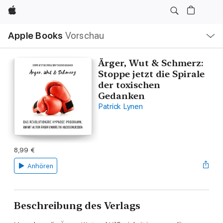
Apple
Lokale
Apple Books
Vorschau
Navigation
Menü
öffnen
Ärger, Wut & Schmerz:
Stoppe jetzt die Spirale
der toxischen
Gedanken
Patrick Lynen
8,99 €
Anhören
Beschreibung des Verlags