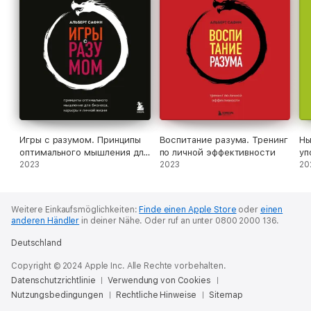
Игры с разумом. Принципы
Воспитание разума. Тренинг
Ны
оптимального мышления для
по личной эффективности
уп
бизнеса, карьеры и личной
2023
2023
ха
20
жизни
Weitere Einkaufsmöglichkeiten:
Finde einen Apple Store
oder
einen
anderen Händler
in deiner Nähe.
Oder ruf an unter 0800 2000 136.
Deutschland
Copyright © 2024 Apple Inc. Alle Rechte vorbehalten.
Datenschutzrichtlinie
Verwendung von Cookies
Nutzungsbedingungen
Rechtliche Hinweise
Sitemap