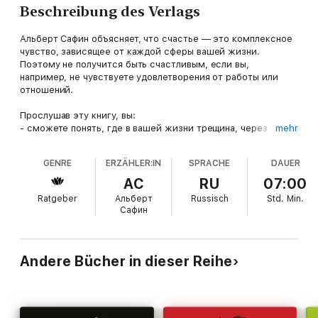
Beschreibung des Verlags
Альберт Сафин объясняет, что счастье — это комплексное
чувство, зависящее от каждой сферы вашей жизни.
Поэтому не получится быть счастливым, если вы,
например, не чувствуете удовлетворения от работы или
отношений.
Прослушав эту книгу, вы:
- сможете понять, где в вашей жизни трещина, через
mehr
которую утекает счастье;
- поймете, как поменять жизненную позицию, чтобы не
GENRE
ERZÄHLER:IN
SPRACHE
DAUER
поддаваться негативному влиянию;
- осознаете, что маленькие, но постоянные и правильные
АС
RU
07:00
действия способны глобально изменить вашу жизнь в
Ratgeber
Альберт
Russisch
Std.
Min.
лучшую сторону.
Сафин
Помните: двери позитивных изменений открываются
изнутри.
Andere Bücher in dieser Reihe