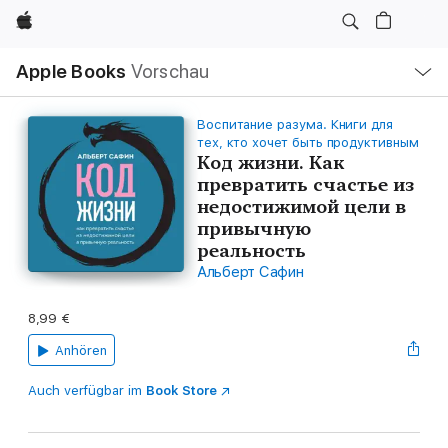
Apple
Lokale
Apple Books
Vorschau
Navigation
Menü
öffnen
Воспитание разума. Книги для
тех, кто хочет быть продуктивным
Код жизни. Как
превратить счастье из
недостижимой цели в
привычную
реальность
Альберт Сафин
8,99 €
Anhören
Auch verfügbar im
Book Store