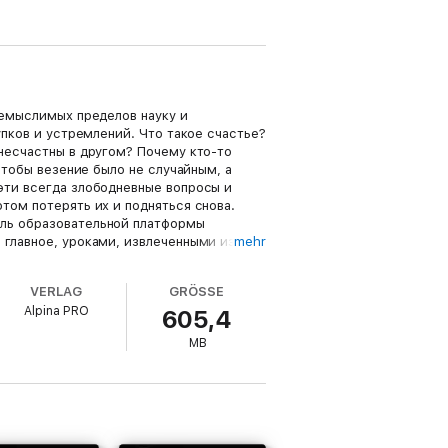
немыслимых пределов науку и
упков и устремлений. Что такое счастье?
 несчастны в другом? Почему кто-то
чтобы везение было не случайным, а
эти всегда злободневные вопросы и
том потерять их и подняться снова.
ель образовательной платформы
 главное, уроками, извлеченными из
mehr
нном опыте, на взлетах и падениях и
нига об эффективности, являющейся
VERLAG
GRÖSSE
твенный потенциал через управление
Alpina PRO
605,4
закономерного достижения результатов.
MB