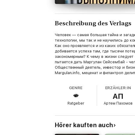
Beschreibung des Verlags
Человек — самая большая тайна и загадк
технологии, мы так и не научились до к
Как оно проявляется и из каких обязат
добивается успеха там, где тысячи поте
закономерным? К чему в жизни следует 
пытается дать Маргулан Сейсембай - чел
Общественный деятель, инвестор и бизн
Margulan.info, меценат и филантроп де
многочисленных ошибок и провалов, сов
успехе в международном бизнесе. Здесь
GENRE
ERZÄHLER:IN
основой счастливой и успешной жизни. 
АП
своим вниманием, выбор миссии своей 
Ratgeber
Артем Пахомов
Hörer kauften auch