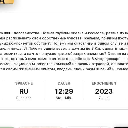
а для… человечества. Познав глубины океана и космоса, развив до 
онца распознавать свои собственные чувства, желания, причины пост
ельных компонентов состоит? Почему мы счастливы в одном случае и
рпели неудачу? Почему одним везет, а другим нет? Как сделать так, 
стремиться, а на что не нужно даже обращать внимание? Ответы на 
овек, который смог самостоятельно заработать 6 млрд долларов, по
есмен, акционер множества компаний из разных отраслей, основат
лится своим жизненным опытом, плодами своих размышлений и, самое
ершенных и пережитых им. Его методика основана на огромном жизне
 не будет рекомендаций в духе «как легко заработать». Эта аудиок
SPRACHE
DAUER
ERSCHIENEN
Автор заботливо, но настойчиво предлагает вам раскрыть свой собс
RU
12:29
2023
жизни и применение эффективной технологии последовательного и 
Russisch
Std.
Min.
7. Juni