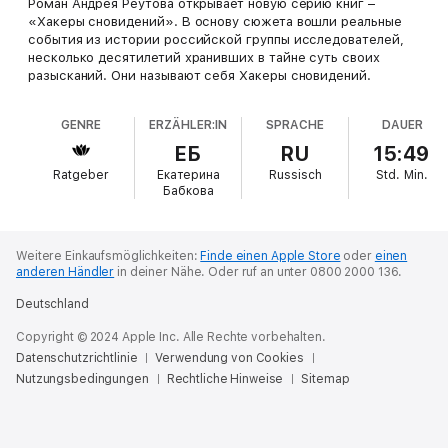
Роман Андрея Реутова открывает новую серию книг –
«Хакеры сновидений». В основу сюжета вошли реальные
события из истории российской группы исследователей,
несколько десятилетий хранивших в тайне суть своих
разысканий. Они называют себя Хакеры сновидений.
GENRE
ERZÄHLER:IN
SPRACHE
DAUER
ЕБ
RU
15:49
Ratgeber
Екатерина
Russisch
Std.
Min.
Бабкова
Weitere Einkaufsmöglichkeiten:
Finde einen Apple Store
oder
einen
anderen Händler
in deiner Nähe.
Oder ruf an unter 0800 2000 136.
Deutschland
Copyright © 2024 Apple Inc. Alle Rechte vorbehalten.
Datenschutzrichtlinie
Verwendung von Cookies
Nutzungsbedingungen
Rechtliche Hinweise
Sitemap