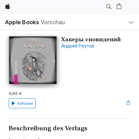
Apple
Lokale
Apple Books
Vorschau
Navigation
Menü
öffnen
Хакеры сновидений
Андрей Реутов
9,99 €
Anhören
Beschreibung des Verlags