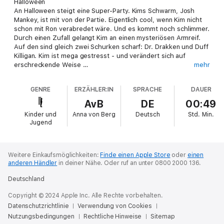
Halloween
An Halloween steigt eine Super-Party. Kims Schwarm, Josh
Mankey, ist mit von der Partie. Eigentlich cool, wenn Kim nicht
schon mit Ron verabredet wäre. Und es kommt noch schlimmer.
Durch einen Zufall gelangt Kim an einen mysteriösen Armreif.
Auf den sind gleich zwei Schurken scharf: Dr. Drakken und Duff
Killigan. Kim ist mega gestresst - und verändert sich auf
erschreckende Weise …
mehr
Der kleine Prinz
GENRE
ERZÄHLER:IN
SPRACHE
DAUER
An Kims Schule steht die Schulsprecherwahl an. Mitten in Kims
Wahlkampf ruft König Willibald sie zu Hilfe. Das kleine
AvB
DE
00:49
Königreich wird von gefährlichen Neuzeit-Rittern bedroht. Kim
Kinder und
Anna von Berg
Deutsch
Std.
Min.
soll den Königssohn beschützen. Also nimmt sie Prinz Willy mit
Jugend
nach Amerika. Und erlebt eine böse Überraschung nach der
anderen …
Weitere Einkaufsmöglichkeiten:
Finde einen Apple Store
oder
einen
anderen Händler
in deiner Nähe.
Oder ruf an unter 0800 2000 136.
Spieldauer: 49 min
Altersempfehlung: ab 6 Jahre
Deutschland
Copyright © 2024 Apple Inc. Alle Rechte vorbehalten.
Datenschutzrichtlinie
Verwendung von Cookies
Nutzungsbedingungen
Rechtliche Hinweise
Sitemap