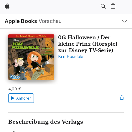
Apple
Lokale
Apple Books
Vorschau
Navigation
Menü
öffnen
06: Halloween / Der
kleine Prinz (Hörspiel
zur Disney TV-Serie)
Kim Possible
4,99 €
Anhören
Beschreibung des Verlags