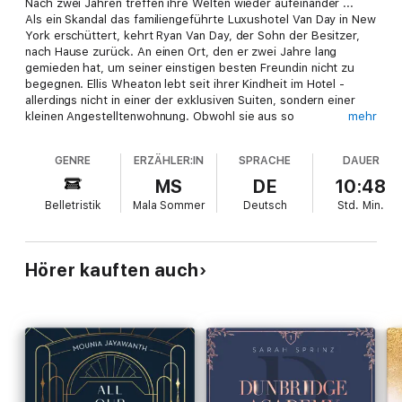
Nach zwei Jahren treffen ihre Welten wieder aufeinander ...
Als ein Skandal das familiengeführte Luxushotel Van Day in New
York erschüttert, kehrt Ryan Van Day, der Sohn der Besitzer,
nach Hause zurück. An einen Ort, den er zwei Jahre lang
gemieden hat, um seiner einstigen besten Freundin nicht zu
begegnen. Ellis Wheaton lebt seit ihrer Kindheit im Hotel -
allerdings nicht in einer der exklusiven Suiten, sondern einer
kleinen Angestelltenwohnung. Obwohl sie aus so
mehr
unterschiedlichen Welten kommen, gab es eine Zeit, in der
Ryan und Ellis unzertrennlich waren - bis ein Streit alles
GENRE
ERZÄHLER:IN
SPRACHE
DAUER
veränderte. Als sie jetzt wieder aufeinandertreffen, keimen
zwischen ihnen plötzlich neue Gefühle auf: ein Knistern und
MS
DE
10:48
Prickeln, das immer stärker wird. Doch können sie jemals ganz
Belletristik
Mala Sommer
Deutsch
Std.
Min.
überwinden, was sie schon einmal auseinandergerissen hat?
Teil 1 der VAN-DAY-Dilogie von Mounia Jayawanth
Hörer kauften auch