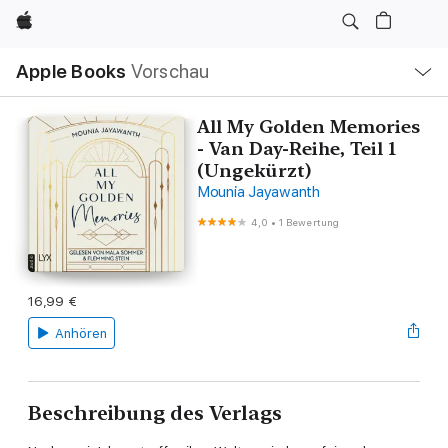
Apple
Lokale
Apple Books
Vorschau
Navigation
Menü
öffnen
All My Golden Memories
- Van Day-Reihe, Teil 1
(Ungekürzt)
Mounia Jayawanth
4,0
•
1 Bewertung
16,99 €
Anhören
Beschreibung des Verlags