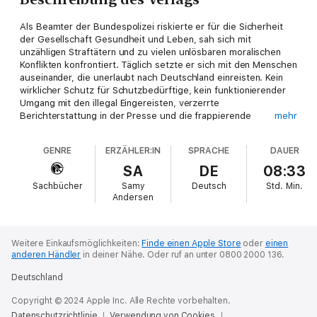
Als Beamter der Bundespolizei riskierte er für die Sicherheit
der Gesellschaft Gesundheit und Leben, sah sich mit
unzähligen Straftätern und zu vielen unlösbaren moralischen
Konflikten konfrontiert. Täglich setzte er sich mit den Menschen
auseinander, die unerlaubt nach Deutschland einreisten. Kein
wirklicher Schutz für Schutzbedürftige, kein funktionierender
Umgang mit den illegal Eingereisten, verzerrte
Berichterstattung in der Presse und die frappierende
mehr
Diskrepanz zwischen politischem Anspruch und polizeilicher
Realität: Die Folgen von Richtungslosigkeit und gravierenden
GENRE
ERZÄHLER:IN
SPRACHE
DAUER
Fehlern in der Migrations- und Integrationspolitik Deutschlands
bestimmten seinen Alltag. Bis es zu viel wurde. Jan Solwyn
SA
DE
08:33
quittierte nach 15 Jahren desillusioniert von der Politik den
Sachbücher
Samy
Deutsch
Std.
Min.
Dienst. Jetzt liefert er einen schonungslos ehrlichen Bericht.
Andersen
Weitere Einkaufsmöglichkeiten:
Finde einen Apple Store
oder
einen
anderen Händler
in deiner Nähe.
Oder ruf an unter 0800 2000 136.
Deutschland
Copyright © 2024 Apple Inc. Alle Rechte vorbehalten.
Datenschutzrichtlinie
Verwendung von Cookies