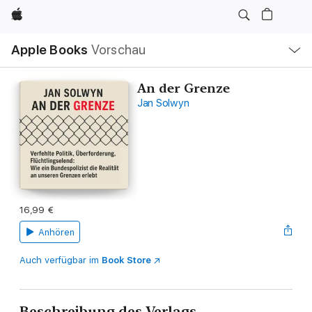
Apple
Lokale
Apple Books
Vorschau
Navigation
Menü
öffnen
An der Grenze
Jan Solwyn
16,99 €
Anhören
Auch verfügbar im
Book Store
Beschreibung des Verlags