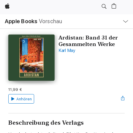
Apple
Lokale
Apple Books
Vorschau
Navigation
Menü
öffnen
Ardistan: Band 31 der
Gesammelten Werke
Karl May
11,99 €
Anhören
Beschreibung des Verlags