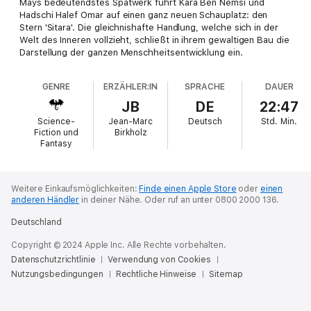
Mays bedeutendstes Spätwerk führt Kara Ben Nemsi und
Hadschi Halef Omar auf einen ganz neuen Schauplatz: den
Stern 'Sitara'. Die gleichnishafte Handlung, welche sich in der
Welt des Inneren vollzieht, schließt in ihrem gewaltigen Bau die
Darstellung der ganzen Menschheitsentwicklung ein.
GENRE
ERZÄHLER:IN
SPRACHE
DAUER
JB
DE
22:47
Science-
Jean-Marc
Deutsch
Std.
Min.
Fiction und
Birkholz
Fantasy
Weitere Einkaufsmöglichkeiten:
Finde einen Apple Store
oder
einen
anderen Händler
in deiner Nähe.
Oder ruf an unter 0800 2000 136.
Deutschland
Copyright © 2024 Apple Inc. Alle Rechte vorbehalten.
Datenschutzrichtlinie
Verwendung von Cookies
Nutzungsbedingungen
Rechtliche Hinweise
Sitemap