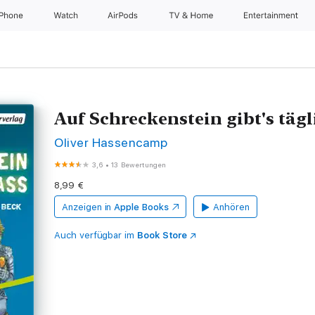
iPhone
Watch
AirPods
TV & Home
Entertainment
Auf Schreckenstein gibt's täg
Oliver Hassencamp
3,6
•
13 Bewertungen
8,99 €
Anzeigen in
Apple Books
Anhören
Auch verfügbar im
Book Store