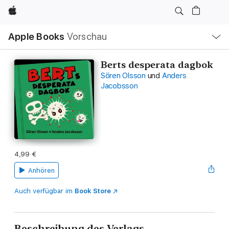
Apple
Lokale
Apple Books
Vorschau
Navigation
Menü
öffnen
Berts desperata dagbok
Sören Olsson
und
Anders
Jacobsson
4,99 €
Anhören
Auch verfügbar im
Book Store
Beschreibung des Verlags