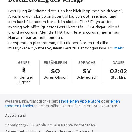
Bert Ljung är i himmelriket! Han har blivit ihop med sin drömtjej,
Alva. Imorgon ska de äntligen träffas och det finns ingenting
som kan hålla honom borta från skolan. Eller? En ynka liten
nysning och plötsligt sitter Bert i karantän – i 14 dagar! Allt på
grund av corona. Men Bert HAR ju inte ens corona, menar han.
Han är inspärrad helt i onödan!
I desperation planerar han, Lill-Erik och Åke en rad olika
misslyckade flyktförsök, innan Bert till sist tvingas inse att han
mehr
är fast i sitt fängelse. Kommer Alva att orka vänta på honom?
GENRE
ERZÄHLER:IN
SPRACHE
DAUER
SO
SV
02:42
Kinder und
Sören Olsson
Schwedisch
Std.
Min.
Jugend
Weitere Einkaufsmöglichkeiten:
Finde einen Apple Store
oder
einen
anderen Händler
in deiner Nähe.
Oder ruf an unter 0800 2000 136.
Deutschland
Copyright © 2024 Apple Inc. Alle Rechte vorbehalten.
Datenschutzrichtlinie
Verwendung von Cookies