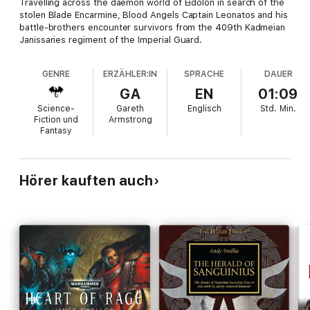
Travelling across the daemon world of Eidolon in search of the
stolen Blade Encarmine, Blood Angels Captain Leonatos and his
battle-brothers encounter survivors from the 409th Kadmeian
Janissaries regiment of the Imperial Guard.
GENRE
ERZÄHLER:IN
SPRACHE
DAUER
GA
EN
01:09
Science-
Gareth
Englisch
Std.
Min.
Fiction und
Armstrong
Fantasy
Hörer kauften auch