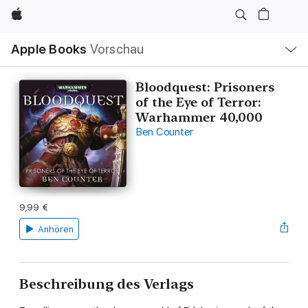
Apple
Lokale
Apple Books
Vorschau
Navigation
Menü
öffnen
Bloodquest: Prisoners
of the Eye of Terror:
Warhammer 40,000
Ben Counter
9,99 €
Anhören
Beschreibung des Verlags