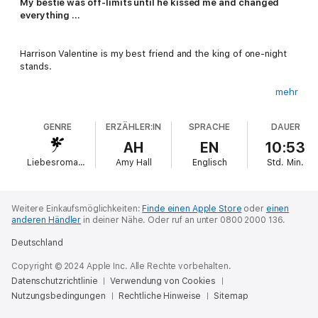
My bestie was off-limits until he kissed me and changed
everything …
Harrison Valentine is my best friend and the king of one-night
stands.
mehr
And hi—nice to meet you—I’m the queen of failed
relationships.
GENRE
ERZÄHLER:IN
SPRACHE
DAUER
AH
EN
10:53
Commitment issues are something we have in common—or so I
Liebesromane
Amy Hall
Englisch
Std.
Min.
thought.
Then, the devil delivers his Kiss of Death, and it puts me in a
Weitere Einkaufsmöglichkeiten:
Finde einen Apple Store
oder
einen
choke hold.
anderen Händler
in deiner Nähe.
Oder ruf an unter 0800 2000 136.
Deutschland
I expect a f*ckboy, but he wants forever.
Copyright © 2024 Apple Inc. Alle Rechte vorbehalten.
Datenschutzrichtlinie
Verwendung von Cookies
Nutzungsbedingungen
And it scares me.
Rechtliche Hinweise
Sitemap