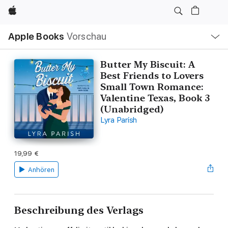
Apple
Lokale
Apple Books
Vorschau
Navigation
Menü
öffnen
Butter My Biscuit: A
Best Friends to Lovers
Small Town Romance:
Valentine Texas, Book 3
(Unabridged)
Lyra Parish
19,99 €
Anhören
Beschreibung des Verlags