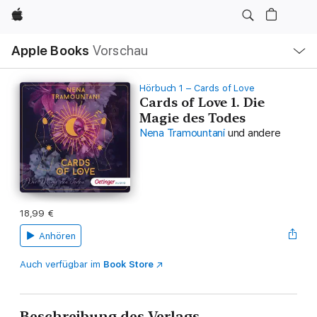
Apple
Lokale
Apple Books
Vorschau
Navigation
Menü
öffnen
Hörbuch 1 – Cards of Love
Cards of Love 1. Die
Magie des Todes
Nena Tramountani
und andere
18,99 €
Anhören
Auch verfügbar im
Book Store
Beschreibung des Verlags