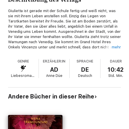
Giulietta ist gerade mit der Schule fertig und weiß nicht, was
sie mit ihrem Leben anstellen soll. Einzig das Legen von
Tarotkarten bereitet ihr Freude. Sie ist am Boden zerstört, als
ihr Vater, den sie über alles liebt, angeblich bei einem Unfall in
Venedig ums Leben kommt. Ausgerechnet in der Stadt, von der
ihr Vater sie immer fernhalten wollte. Giulietta zieht trotz seiner
Warnungen nach Venedig. Sie kommt im Grand Hotel ihres
Onkels Vincenzo unter und merkt schnell, dass dort nicht alles
mehr
mit rechten Dingen zugeht. Wer sind die seltsamen
Schauspieler, die so großes Interesse an ihrer Tarotkunst
GENRE
ERZÄHLER:IN
SPRACHE
DAUER
haben? Und wer der mysteriöse Malvolio, der ihr seine Hilfe
anbietet?
AD
DE
10:42
Gelesen von Anne Düe und Arne Stephan.
Liebesromane
Anne Düe
Deutsch
Std.
Min.
Andere Bücher in dieser Reihe