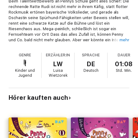
Beim Talentwettbewerb an Pennys Schule geht alles schief: Die
rechnende Ratte Rudi ist nicht mehr in ihrem Käfig, statt flotter
Rockmusik ertönen bayerische Volkslieder, und gerade als
Dschastin seine Spürhund-Fähigkeiten unter Beweis stellen will,
rennt eine schwarze Katze auf die Bühne und löst ein
Riesenchaos aus. Mega-peinlich, schließlich ist sogar ein
Fernsehteam vor Ort! Dass das alles Zufall ist, können Penny
und Co. bald nicht mehr glauben. Aber wer könnte ein Interesse
mehr
daran haben, die Show zu sabotieren?
GENRE
ERZÄHLER:IN
SPRACHE
DAUER
LW
DE
01:08
Kinder und
Luisa
Deutsch
Std.
Min.
Jugend
Wietzorek
Hörer kauften auch