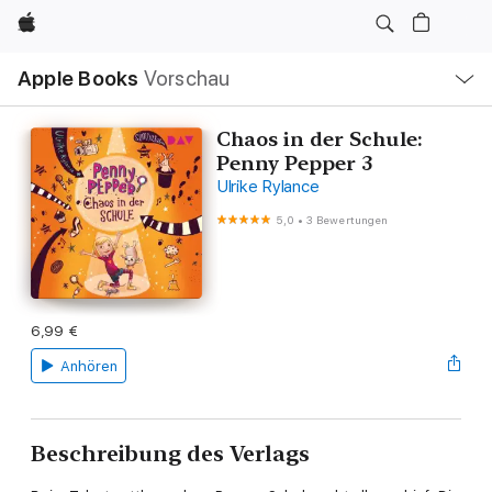
Apple
Lokale
Apple Books
Vorschau
Navigation
Menü
öffnen
Chaos in der Schule:
Penny Pepper 3
Ulrike Rylance
5,0
•
3 Bewertungen
6,99 €
Anhören
Beschreibung des Verlags