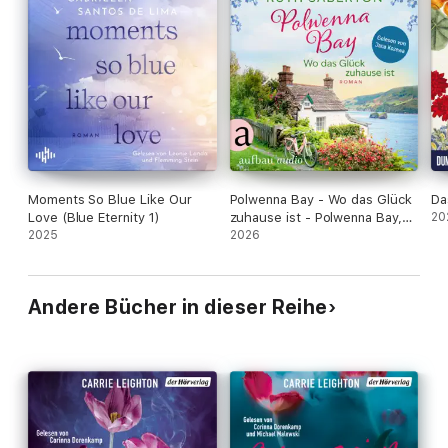
alle, die:
•nie über Hardin Scott hinweggekommen sind
•Anna Todd und die "After"-Reihe lieben
•nicht genug von unwiderstehlichen und fesselnden Romanen
bekommen
•komplexe emotionale Geschichten suchen
Ungekürzte Lesung mit Corinna Dorenkamp
12h 58min
Spice-Level: 3 von 5
Moments So Blue Like Our
Polwenna Bay - Wo das Glück
Da
Love (Blue Eternity 1)
zuhause ist - Polwenna Bay,
20
2025
Band 1 (Ungekürzt)
2026
Andere Bücher in dieser Reihe