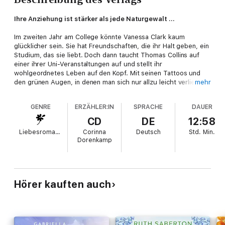
Ihre Anziehung ist stärker als jede Naturgewalt …
Im zweiten Jahr am College könnte Vanessa Clark kaum
glücklicher sein. Sie hat Freundschaften, die ihr Halt geben, ein
Studium, das sie liebt. Doch dann taucht Thomas Collins auf
einer ihrer Uni-Veranstaltungen auf und stellt ihr
wohlgeordnetes Leben auf den Kopf. Mit seinen Tattoos und
den grünen Augen, in denen man sich nur allzu leicht verlieren
mehr
kann, ist er eine explosive Mischung aus Charme und Arroganz.
Vom ersten Moment an ist die Anziehung zu ihm wie eine
GENRE
ERZÄHLER:IN
SPRACHE
DAUER
Naturgewalt. Doch jeder romantischen Begegnung und jedem
leidenschaftlichen Moment folgen heftige Streitereien.
CD
DE
12:58
Eigentlich träumt Vanessa von der wahren, romantischen Liebe.
Liebesromane
Corinna
Deutsch
Std.
Min.
Die Art von Liebe, von der die Romane erzählen, die sie liest.
Dorenkamp
Thomas hingegen scheut jede Bindung und kämpft gegen
seine eigenen Dämonen. Und doch … so schwierig es ist, den
anderen zu verstehen, so unmöglich scheint es, einander
loszulassen.
Für alle Fans der "After"-Reihe! Die explosive Liebesgeschichte
Hörer kauften auch
von Vanessa und Thomas wird dich nicht mehr loslassen –
emotional aufwühlend und unvergesslich.
Diese Liebe macht süchtig! Die "Better"-Trilogie ist perfekt für