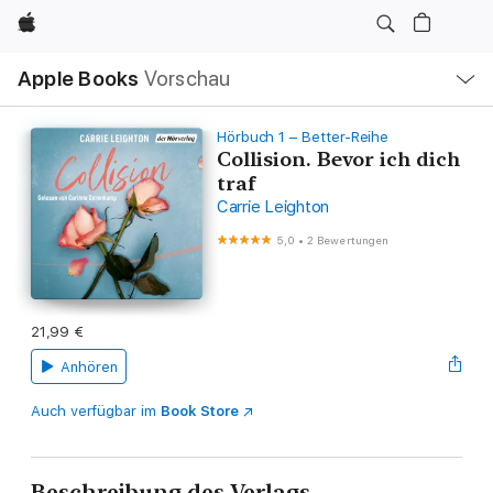
Apple
Lokale
Apple Books
Vorschau
Navigation
Menü
öffnen
Hörbuch 1 – Better-Reihe
Collision. Bevor ich dich
traf
Carrie Leighton
5,0
•
2 Bewertungen
21,99 €
Anhören
Auch verfügbar im
Book Store
Beschreibung des Verlags