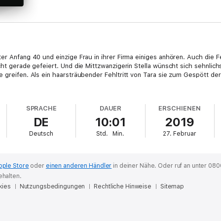
ter Anfang 40 und einzige Frau in ihrer Firma einiges anhören. Auch die 
cht gerade gefeiert. Und die Mittzwanzigerin Stella wünscht sich sehnlic
e greifen. Als ein haarsträubender Fehltritt von Tara sie zum Gespött der
SPRACHE
DAUER
ERSCHIENEN
DE
10:01
2019
Deutsch
Std.
Min.
27. Februar
pple Store
oder
einen anderen Händler
in deiner Nähe.
Oder ruf an unter 080
ehalten.
kies
Nutzungsbedingungen
Rechtliche Hinweise
Sitemap