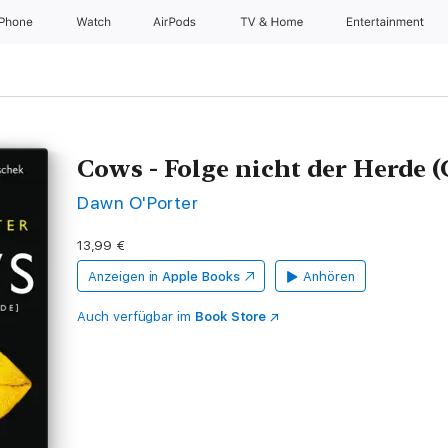
iPhone
Watch
AirPods
TV & Home
Entertainment
Cows - Folge nicht der Herde 
Dawn O'Porter
13,99 €
Anzeigen in
Apple Books
Anhören
Auch verfügbar im
Book Store