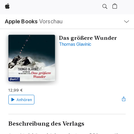
Apple
Lokale
Apple Books
Vorschau
Navigation
Menü
öffnen
Das größere Wunder
Thomas Glavinic
12,99 €
Anhören
Beschreibung des Verlags