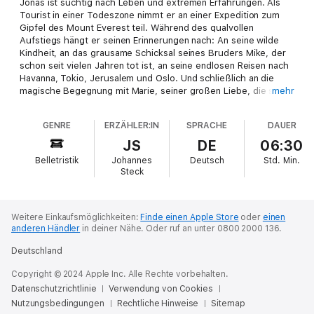
Jonas ist süchtig nach Leben und extremen Erfahrungen. Als
Tourist in einer Todeszone nimmt er an einer Expedition zum
Gipfel des Mount Everest teil. Während des qualvollen
Aufstiegs hängt er seinen Erinnerungen nach: An seine wilde
Kindheit, an das grausame Schicksal seines Bruders Mike, der
schon seit vielen Jahren tot ist, an seine endlosen Reisen nach
Havanna, Tokio, Jerusalem und Oslo. Und schließlich an die
magische Begegnung mit Marie, seiner großen Liebe, die sein
mehr
ganzes Leben verändern wird.
GENRE
ERZÄHLER:IN
SPRACHE
DAUER
Das gleichnamige Buch ist im Carl Hanser Verlag erschienen.
JS
DE
06:30
Belletristik
Johannes
Deutsch
Std.
Min.
Steck
Weitere Einkaufsmöglichkeiten:
Finde einen Apple Store
oder
einen
anderen Händler
in deiner Nähe.
Oder ruf an unter 0800 2000 136.
Deutschland
Copyright © 2024 Apple Inc. Alle Rechte vorbehalten.
Datenschutzrichtlinie
Verwendung von Cookies
Nutzungsbedingungen
Rechtliche Hinweise
Sitemap