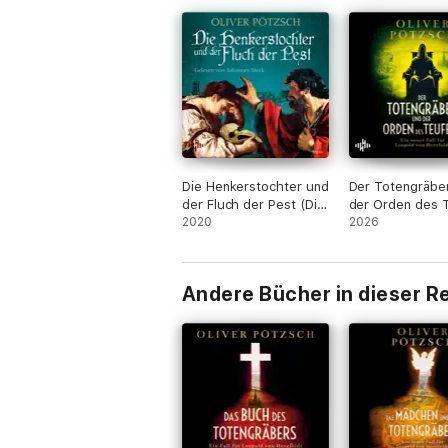
Die Henkerstochter und
Der Totengräbe
der Fluch der Pest (Die
der Orden des 
Henkerstochter-Saga
2020
(Die Totengräbe
2026
8)
5)
Andere Bücher in dieser R