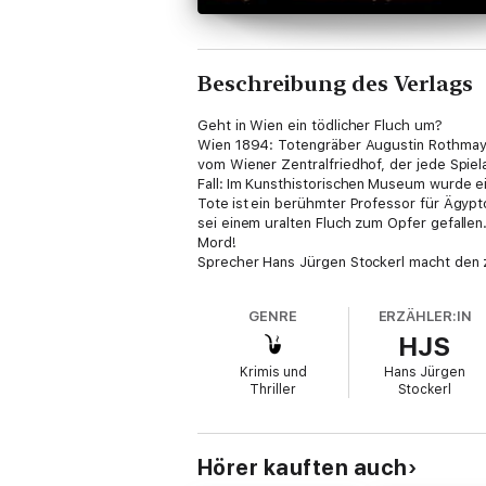
Beschreibung des Verlags
Geht in Wien ein tödlicher Fluch um?
Wien 1894: Totengräber Augustin Rothmaye
vom Wiener Zentralfriedhof, der jede Spiel
Fall: Im Kunsthistorischen Museum wurde e
Tote ist ein berühmter Professor für Ägypt
sei einem uralten Fluch zum Opfer gefallen
Mord!
Sprecher Hans Jürgen Stockerl macht den z
GENRE
ERZÄHLER:IN
HJS
Krimis und
Hans Jürgen
Thriller
Stockerl
Hörer kauften auch