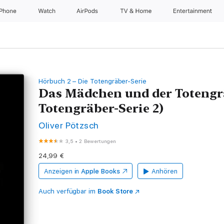
iPhone
Watch
AirPods
TV & Home
Entertainment
Hörbuch 2 – Die Totengräber-Serie
Das Mädchen und der Totengr
Totengräber-Serie 2)
Oliver Pötzsch
3,5
•
2 Bewertungen
24,99 €
Anzeigen in
Apple Books
Anhören
Auch verfügbar im
Book Store