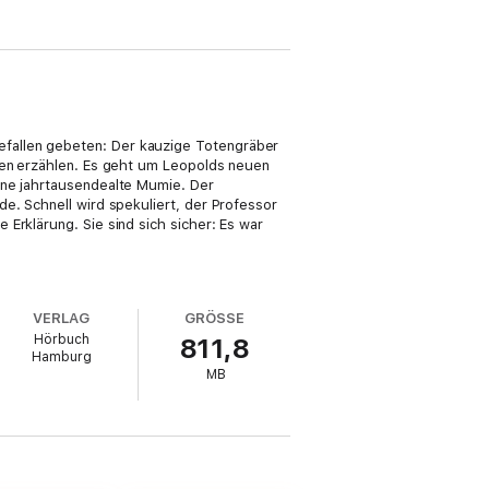
fallen gebeten: Der kauzige Totengräber
enen erzählen. Es geht um Leopolds neuen
ine jahrtausendealte Mumie. Der
e. Schnell wird spekuliert, der Professor
Erklärung. Sie sind sich sicher: Es war
VERLAG
GRÖSSE
Hörbuch
811,8
Hamburg
MB