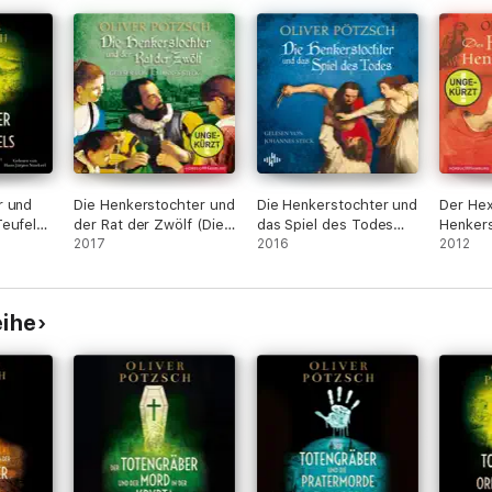
r und
Die Henkerstochter und
Die Henkerstochter und
Der Hex
Teufels
der Rat der Zwölf (Die
das Spiel des Todes
Henkersto
r-Serie
Henkerstochter-Saga
2017
(Die Henkerstochter-
2016
Henker
2012
7)
Saga 6)
4)
eihe