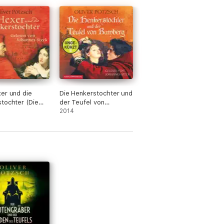
er und die
Die Henkerstochter und
chter (Die
der Teufel von
stochter-Saga
Bamberg (Die
2014
Henkerstochter-Saga
5)