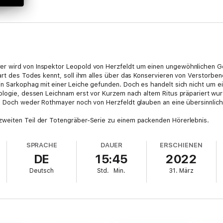
r wird von Inspektor Leopold von Herzfeldt um einen ungewöhnlichen Ge
art des Todes kennt, soll ihm alles über das Konservieren von Verstorb
in Sarkophag mit einer Leiche gefunden. Doch es handelt sich nicht um e
ologie, dessen Leichnam erst vor Kurzem nach altem Ritus präpariert wurd
. Doch weder Rothmayer noch von Herzfeldt glauben an eine übersinnliche 
weiten Teil der Totengräber-Serie zu einem packenden Hörerlebnis.
SPRACHE
DAUER
ERSCHIENEN
DE
15:45
2022
Deutsch
Std.
Min.
31. März