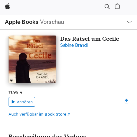
Apple
Lokale
Apple Books
Vorschau
Navigation
Menü
öffnen
Das Rätsel um Cecile
Sabine Brandl
11,99 €
Anhören
Auch verfügbar im
Book Store
Beschreibung des Verlags