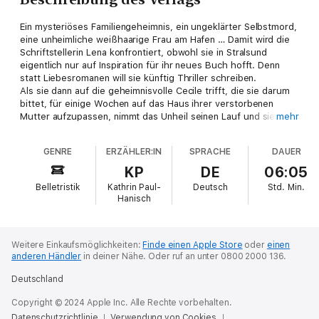
Ein mysteriöses Familiengeheimnis, ein ungeklärter Selbstmord,
eine unheimliche weißhaarige Frau am Hafen … Damit wird die
Schriftstellerin Lena konfrontiert, obwohl sie in Stralsund
eigentlich nur auf Inspiration für ihr neues Buch hofft. Denn
statt Liebesromanen will sie künftig Thriller schreiben.
Als sie dann auf die geheimnisvolle Cecile trifft, die sie darum
bittet, für einige Wochen auf das Haus ihrer verstorbenen
Mutter aufzupassen, nimmt das Unheil seinen Lauf und sie
mehr
findet sich selbst in einem Thriller wieder.
Psycho-Krimi meets Lesbian Romance.
GENRE
ERZÄHLER:IN
SPRACHE
DAUER
KP
DE
06:05
Belletristik
Kathrin Paul-
Deutsch
Std.
Min.
Hanisch
Weitere Einkaufsmöglichkeiten:
Finde einen Apple Store
oder
einen
anderen Händler
in deiner Nähe.
Oder ruf an unter 0800 2000 136.
Deutschland
Copyright © 2024 Apple Inc. Alle Rechte vorbehalten.
Datenschutzrichtlinie
Verwendung von Cookies