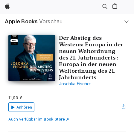
Apple
Lokale
Apple Books
Vorschau
Navigation
Menü
öffnen
Der Abstieg des
Westens: Europa in der
neuen Weltordnung
des 21. Jahrhunderts :
Europa in der neuen
Weltordnung des 21.
Jahrhunderts
Joschka Fischer
11,99 €
Anhören
Auch verfügbar im
Book Store