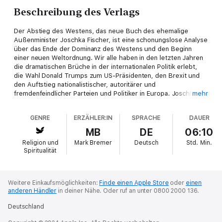
Beschreibung des Verlags
Der Abstieg des Westens, das neue Buch des ehemalige
Außenminister Joschka Fischer, ist eine schonungslose Analyse
über das Ende der Dominanz des Westens und den Beginn
einer neuen Weltordnung. Wir alle haben in den letzten Jahren
die dramatischen Brüche in der internationalen Politik erlebt,
die Wahl Donald Trumps zum US-Präsidenten, den Brexit und
den Auftstieg nationalistischer, autoritärer und
fremdenfeindlicher Parteien und Politiker in Europa. Joschka
mehr
Fischer untersucht in seiner Studie die dahinterliegenden
geopolitischen Verschiebungen, das Ende des Jahrhunderts
GENRE
ERZÄHLER:IN
SPRACHE
DAUER
des Westens, den unaufhaltsamen Aufstieg Chinas zur neuen
Weltmacht und die dramatischen Erschütterungen, in denen
MB
DE
06:10
sich die neue Epoche der Weltgeschichte Bahn bricht. Dabei
Religion und
Mark Bremer
Deutsch
Std.
Min.
blickt Joschka Fischer auf die gefährlichen Prozesse der
Spiritualität
Selbstdemontage, die die westliche Welt durchlebt, und die
Bedrohungen für den Frieden, die Nationalismus und
Isolationismus auch für Europa bedeuten.
Weitere Einkaufsmöglichkeiten:
Finde einen Apple Store
oder
einen
anderen Händler
in deiner Nähe.
Oder ruf an unter 0800 2000 136.
Deutschland