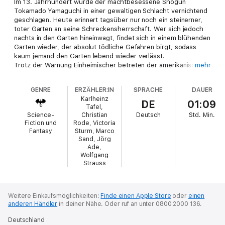
Im 13. Jahrhundert wurde der machtbesessene Shogun
Tokamado Yamaguchi in einer gewaltigen Schlacht vernichtend
geschlagen. Heute erinnert tagsüber nur noch ein steinerner,
toter Garten an seine Schreckensherrschaft. Wer sich jedoch
nachts in den Garten hineinwagt, findet sich in einem blühenden
Garten wieder, der absolut tödliche Gefahren birgt, sodass
kaum jemand den Garten lebend wieder verlässt.
Trotz der Warnung Einheimischer betreten der amerikanische
mehr
Professor Barlett, seine Tochter Susan und deren Freund Mike
Harris den geheimnisvollen Garten des Samurais und lernen
GENRE
ERZÄHLER:IN
SPRACHE
DAUER
bald selbst den tödlichen Schrecken kennen...
Karlheinz
DE
01:09
Tafel,
Hörspiel nach einem Roman von Earl Warren mit Karlheinz Tafel,
Science-
Christian
Deutsch
Std.
Min.
Christian Rode, Victoria Sturm, Marco Sand, Jörg Ade,
Fiction und
Rode, Victoria
Wolfgang Strauss, Anna Katharina Weyland, David Nathan,
Fantasy
Sturm, Marco
Sebastian Schäfer, Marius Claren, Helmut Krauss.
Sand, Jörg
Ade,
Wolfgang
Strauss
Weitere Einkaufsmöglichkeiten:
Finde einen Apple Store
oder
einen
anderen Händler
in deiner Nähe.
Oder ruf an unter 0800 2000 136.
Deutschland