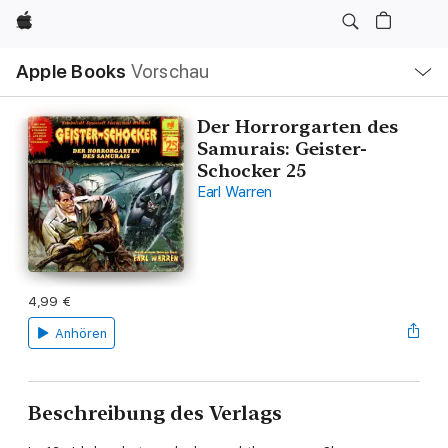
Apple
Lokale
Apple Books
Vorschau
Navigation
Menü
öffnen
Der Horrorgarten des
Samurais: Geister-
Schocker 25
Earl Warren
4,99 €
Anhören
Beschreibung des Verlags