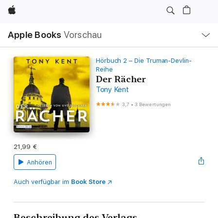
Apple
Lokale
Apple Books
Vorschau
Navigation
Menü
öffnen
Hörbuch 2 – Die Truman-Devlin-
Reihe
Der Rächer
Tony Kent
3,7
•
3 Bewertungen
21,99 €
Anhören
Auch verfügbar im
Book Store
Beschreibung des Verlags