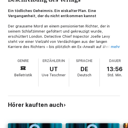
Ein tödliches Geheimnis. Ein eiskalter Plan. Eine
Vergangenheit, der du nicht entkommen kannst
Der grausame Mord an einem pensionierten Richter, der in
seinem Schlafzimmer gefoltert und gekreuzigt wurde,
erschüttert London. Detective Chief Inspector Joelle Levy
steht vor einer Vielzahl von Verdächtigen aus der langen
Karriere des Richters – bis plötzlich ein Ex-Anwalt auf ähnliche
mehr
Weise getötet wird. Was genau verbindet die beiden Opfer?
Gleichzeitig beginnt die ambitionierte Reporterin Sarah Truman
GENRE
ERZÄHLER:IN
SPRACHE
DAUER
zu ermitteln und stellt mit Entsetzen fest, dass die Spur direkt
zu ihrem Verlobten, dem Staranwalt Michael Devlin, führt. Liegt
UT
DE
13:56
der Schlüssel zur Lösung des Falls in seiner Vergangenheit? Ein
Belletristik
Uve Teschner
Deutsch
Std.
Min.
Wettlauf gegen die Zeit beginnt: Zusammen mit DCI Levy und
Sarah versucht Michael, einen geisteskranken Serienkiller zu
stoppen, bevor es zu spät ist ...
Ungekürzte Lesung mit Uve Teschner
ca. 13h 55min
Hörer kauften auch