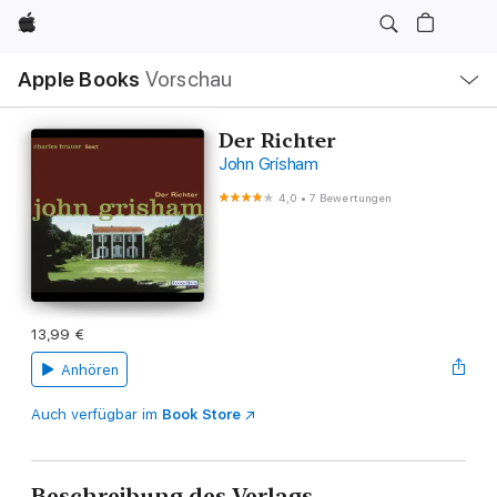
Apple
Lokale
Apple Books
Vorschau
Navigation
Menü
öffnen
Der Richter
John Grisham
4,0
•
7 Bewertungen
13,99 €
Anhören
Auch verfügbar im
Book Store
Beschreibung des Verlags