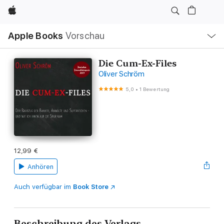
Apple
Lokale
Apple Books
Vorschau
Navigation
Menü
öffnen
Die Cum-Ex-Files
Oliver Schröm
5,0
•
1 Bewertung
12,99 €
Anhören
Auch verfügbar im
Book Store
Beschreibung des Verlags