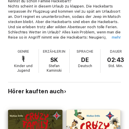
Kennst du schon Familie Hackebart?
Nichts scheint in diesem Urlaub zu klappen. Die Hackebarts
verpassen ihr Flugzeug und kommen viel zu spät am Urlaubsort
an. Dort regnet es ununterbrochen, sodass der Jeep im Matsch
stecken bleibt. Aber die Hackebarts sind eben die Hackebarts.
Und sie erleben trotz aller wilden Abenteuer noch tolle Ferien.
Schlechtes Wetter im Urlaub? Alles kein Problem, wenn man die
Reise so in Angriff nimmt wie die Hackebarts: Neugierig,
mehr
abenteuerlustig und immer ein bisschen crazy!
GENRE
ERZÄHLER:IN
SPRACHE
DAUER
SK
DE
02:43
Kinder und
Stefan
Deutsch
Std.
Min.
Jugend
Kaminski
Hörer kauften auch