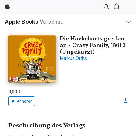
Apple
Lokale
Apple Books
Vorschau
Navigation
Menü
öffnen
Die Hackebarts greifen
an - Crazy Family, Teil 3
(Ungekürzt)
Markus Orths
9,99 €
Anhören
Beschreibung des Verlags