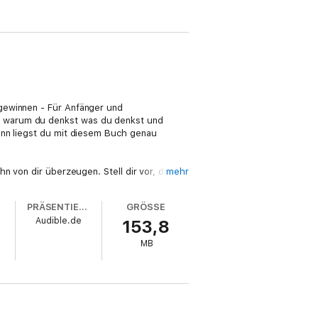
gewinnen - Für Anfänger und
, warum du denkst was du denkst und
ann liegst du mit diesem Buch genau
n von dir überzeugen. Stell dir vor, du
mehr
ber möchte und ihn gezielt beeinflussen.
n. Du kannst alle Menschen um dich herum
PRÄSENTIERT VON
GRÖSSE
Audible.de
153,8
rreichen. Diese Tricks findest du in
MB
brauchst. Du kannst die Tricks lesen, sie
manipulieren möchte. Die Psychologie und