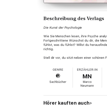
Beschreibung des Verlags
Die Kunst der Psychologie
Wie Sie Menschen lesen, ihre Psyche analy
Fortgeschrittene Wünschst du dir, die Me
fühlst, was du fühlst? Willst du herausfi
richtig.
Stell dir vor, du sitzt neben einer schöne
sitzt im Jobinterview oder vor deinem Che
Stell dir vor, dein Partner versucht, dich 
GENRE
ERZÄHLER:IN
lesen, ihre Absichten erkennen und sie so m
MN
Wenn du das möchtest, dann geht es dir so w
Sachbücher
Marco
diesem Buch. Wir haben mit Hilfe von Exper
Neumann
erlernen, anwenden und für dich nutzen. D
ihre Anwendungen werden dir mit der Zeit i
Please note: This audiobook is in German
Hörer kauften auch