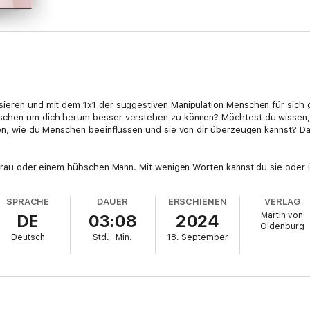
sieren und mit dem 1x1 der suggestiven Manipulation Menschen für sich 
nschen um dich herum besser verstehen zu können? Möchtest du wissen
nden, wie du Menschen beeinflussen und sie von dir überzeugen kannst? D
n Frau oder einem hübschen Mann. Mit wenigen Worten kannst du sie oder ih
f und möchtest eine Gehaltserhöhung. Du kannst sehen, was dein Gegenü
zu manipulieren. Du merkst das sofort und kannst richtig darauf reagiere
SPRACHE
DAUER
ERSCHIENEN
VERLAG
anipulieren, wie du willst.
Martin von
DE
03:08
2024
Oldenburg
ie vielen anderen auch. Mit ein paar einfachen Tricks kannst du all das e
Deutsch
Std.
Min.
18. September
ten und viel Erfahrung all das zusammengetragen, was du für dein Leben 
u kannst dich damit sogar dagegen schützen, dass dich jemand anderes 
mmer leichter fallen, bis sie zu deiner zweiten Natur werden.
.