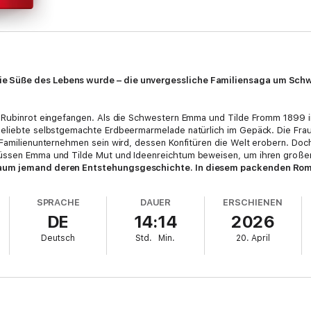
e Süße des Lebens wurde – die unvergessliche Familiensaga um Schw
n Rubinrot eingefangen. Als die Schwestern Emma und Tilde Fromm 1899 
geliebte selbstgemachte Erdbeermarmelade natürlich im Gepäck. Die Frau
 Familienunternehmen sein wird, dessen Konfitüren die Welt erobern. Doch
müssen Emma und Tilde Mut und Ideenreichtum beweisen, um ihren großen
 kaum jemand deren Entstehungsgeschichte. In diesem packenden Ro
esten Unternehmen Deutschlands nach: Aus kleinen Anfängen heraus s
stliches Produkt, das heute nicht mehr von unseren Frühstückstische
SPRACHE
DAUER
ERSCHIENEN
DE
14:14
2026
Deutsch
Std.
Min.
20. April