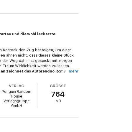
artau und die wohl leckerste
in Rostock den Zug besteigen, um einen
en ahnen nicht, dass dieses kleine Stück
 der Weg dahin ist gespickt mit Intrigen
 Traum Wirklichkeit werden zu lassen.
man zeichnet das Autorenduo Romy
mehr
tellt die Familie Fromm zu Beginn des
n wegzudenken ist.
VERLAG
GRÖSSE
Penguin Random
764
House
Verlagsgruppe
MB
GmbH