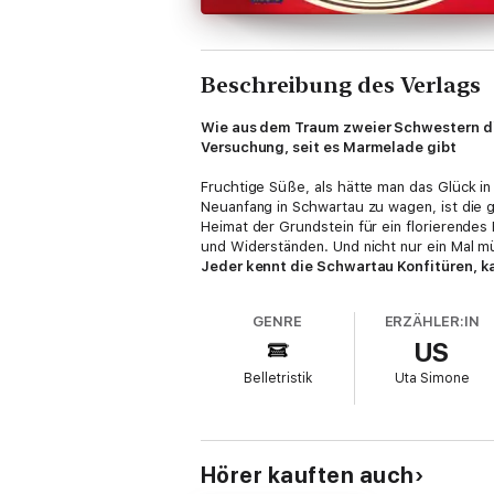
Beschreibung des Verlags
Wie aus dem Traum zweier Schwestern di
Versuchung, seit es Marmelade gibt
Fruchtige Süße, als hätte man das Glück i
Neuanfang in Schwartau zu wagen, ist die 
Heimat der Grundstein für ein florierendes
und Widerständen. Und nicht nur ein Mal 
Jeder kennt die Schwartau Konfitüren,
Herold den Werdegang eines der beliebt
20. Jahrhunderts die Weichen für ein kö
GENRE
ERZÄHLER:IN
US
Ungekürzte Lesung mit Uta Simone
14h 14min
Belletristik
Uta Simone
Hörer kauften auch