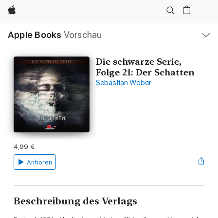
Apple
Lokale
Apple Books
Vorschau
Navigation
Menü
öffnen
Die schwarze Serie,
Folge 21: Der Schatten
Sebastian Weber
4,99 €
Anhören
Beschreibung des Verlags