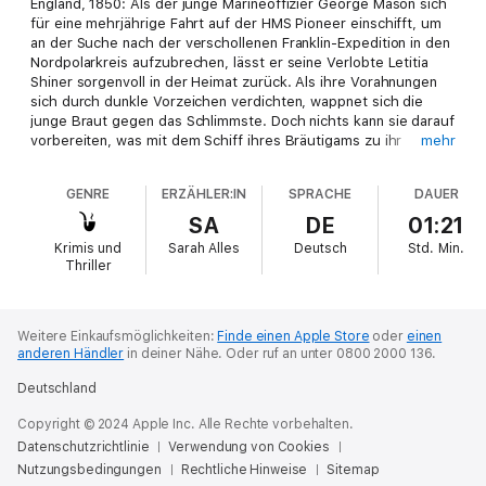
England, 1850: Als der junge Marineoffizier George Mason sich
für eine mehrjährige Fahrt auf der HMS Pioneer einschifft, um
an der Suche nach der verschollenen Franklin-Expedition in den
Nordpolarkreis aufzubrechen, lässt er seine Verlobte Letitia
Shiner sorgenvoll in der Heimat zurück. Als ihre Vorahnungen
sich durch dunkle Vorzeichen verdichten, wappnet sich die
junge Braut gegen das Schlimmste. Doch nichts kann sie darauf
vorbereiten, was mit dem Schiff ihres Bräutigams zu ihr
mehr
zurückkehren wird ...
GENRE
ERZÄHLER:IN
SPRACHE
DAUER
SA
DE
01:21
Krimis und
Sarah Alles
Deutsch
Std.
Min.
Thriller
Weitere Einkaufsmöglichkeiten:
Finde einen Apple Store
oder
einen
anderen Händler
in deiner Nähe.
Oder ruf an unter 0800 2000 136.
Deutschland
Copyright © 2024 Apple Inc. Alle Rechte vorbehalten.
Datenschutzrichtlinie
Verwendung von Cookies
Nutzungsbedingungen
Rechtliche Hinweise
Sitemap