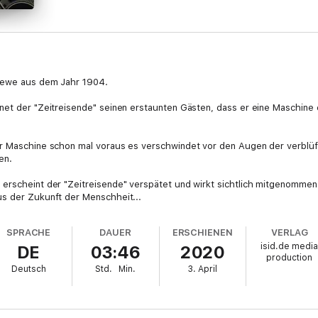
Grewe aus dem Jahr 1904.
net der "Zeitreisende" seinen erstaunten Gästen, dass er eine Maschine 
er Maschine schon mal voraus es verschwindet vor den Augen der verblü
en.
 erscheint der "Zeitreisende" verspätet und wirkt sichtlich mitgenommen
us der Zukunft der Menschheit...
SPRACHE
DAUER
ERSCHIENEN
VERLAG
isid.de medi
DE
03:46
2020
production
Deutsch
Std.
Min.
3. April