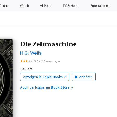
iPhone
Watch
AirPods
TV & Home
Entertainment
Die Zeitmaschine
H.G. Wells
3,0
•
2 Bewertungen
10,99 €
Anzeigen in
Apple Books
Anhören
Auch verfügbar im
Book Store