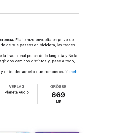
rencia. Ella lo hizo envuelta en polvo de
io de sus paseos en bicicleta, las tardes
la tradicional pesca de la langosta y Nicki
gir dos caminos distintos y, pese a todo,
n y entender aquello que rompieron. Y quizá
mehr
bles.
constelaciones o El mapa de los
VERLAG
GRÖSSE
Planeta Audio
669
MB