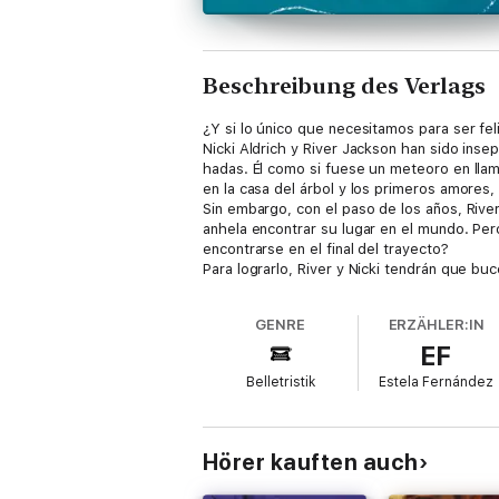
Beschreibung des Verlags
¿Y si lo único que necesitamos para ser feli
Nicki Aldrich y River Jackson han sido inse
hadas. Él como si fuese un meteoro en llam
en la casa del árbol y los primeros amores,
Sin embargo, con el paso de los años, River
anhela encontrar su lugar en el mundo. Per
encontrarse en el final del trayecto?
Para lograrlo, River y Nicki tendrán que b
así, uniendo y encajando cada fragmento, lo
La nueva novela de Alice Kellen, la autora 
GENRE
ERZÄHLER:IN
anhelos, que ha enamorado a más de dos mi
EF
Belletristik
Estela Fernández
Hörer kauften auch