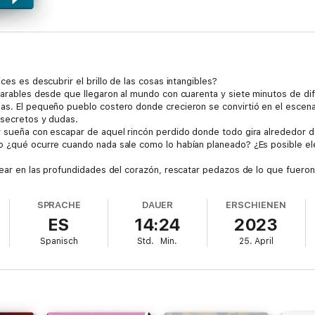
ces es descubrir el brillo de las cosas intangibles?
parables desde que llegaron al mundo con cuarenta y siete minutos de dife
as. El pequeño pueblo costero donde crecieron se convirtió en el escenar
 secretos y dudas.
 sueña con escapar de aquel rincón perdido donde todo gira alrededor de 
o ¿qué ocurre cuando nada sale como lo habían planeado? ¿Es posible ele
ucear en las profundidades del corazón, rescatar pedazos de lo que fuero
gren descubrir quiénes son ahora y recordar el brillo de las cosas intangi
de libros ya inolvidables como Nosotros en la luna, El chico que dibujaba 
SPRACHE
DAUER
ERSCHIENEN
llones de lectores.
ES
14:24
2023
Spanisch
Std.
Min.
25. April