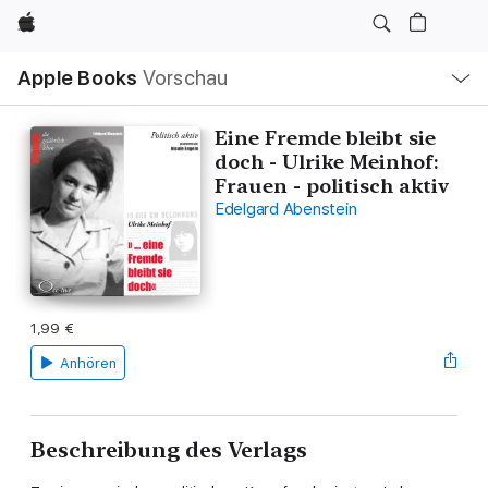
Apple
Lokale
Apple Books
Vorschau
Navigation
Menü
öffnen
Eine Fremde bleibt sie
doch - Ulrike Meinhof:
Frauen - politisch aktiv
Edelgard Abenstein
1,99 €
Anhören
Beschreibung des Verlags