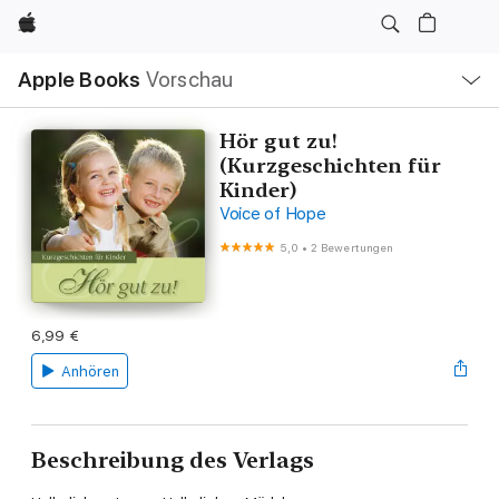
Apple
Lokale
Apple Books
Vorschau
Navigation
Menü
öffnen
Hör gut zu!
(Kurzgeschichten für
Kinder)
Voice of Hope
5,0
•
2 Bewertungen
6,99 €
Anhören
Beschreibung des Verlags