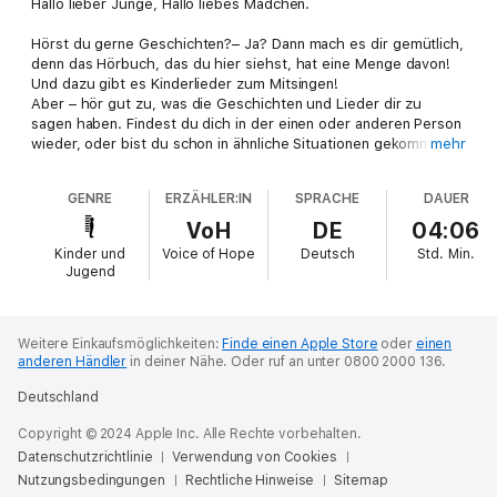
Hallo lieber Junge, Hallo liebes Mädchen.
Hörst du gerne Geschichten?– Ja? Dann mach es dir gemütlich,
denn das Hörbuch, das du hier siehst, hat eine Menge davon!
Und dazu gibt es Kinderlieder zum Mitsingen!
Aber – hör gut zu, was die Geschichten und Lieder dir zu
sagen haben. Findest du dich in der einen oder anderen Person
wieder, oder bist du schon in ähnliche Situationen gekommen,
mehr
wie die Jungen und Mädchen, von denen die Begebenheiten
berichten? Dann kannst du sicherlich etwas daraus lernen. Du
GENRE
ERZÄHLER:IN
SPRACHE
DAUER
wirst erfahren, wie sehr JESUS dich liebt und wie du diese
Liebe erwidern kannst.
VoH
DE
04:06
Hör gut zu!
Kinder und
Voice of Hope
Deutsch
Std.
Min.
Jugend
Diese Kurzgeschichten vermitteln:
- Biblisch orientierte Erziehung
- Evangelistische Botschaft
Weitere Einkaufsmöglichkeiten:
Finde einen Apple Store
oder
einen
anderen Händler
in deiner Nähe.
Oder ruf an unter 0800 2000 136.
- Christliche Werte & Ethik
Deutschland
Copyright © 2024 Apple Inc. Alle Rechte vorbehalten.
Datenschutzrichtlinie
Verwendung von Cookies
Nutzungsbedingungen
Rechtliche Hinweise
Sitemap