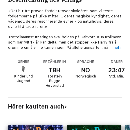
«Det blir tre prøver, fordelt utover skoleåret, som vil teste
forkjemperne på ulike måter ... deres magiske kyndighet, deres
vågemot, deres resonnerende evner - og naturligvis, deres
evne til å takle farer.»
Tretrollmannsturneringen skal holdes på Galtvort. Kun trollmenn
som har fylt 17 år kan delta, men det stopper ikke Harry fra å
drømme om å vinne turneringen. På allehelgensaften, når
mehr
ildbegeret gjør sitt valg, blir Harry overrasket over å finne
navnet sitt blant navnene som det magiske begeret velger ut.
GENRE
ERZÄHLER:IN
SPRACHE
DAUER
Han vil møte på dødelige prøver, drager og mørke trollmenn.
Med hjelp av sine beste venner, Ronny og Hermine, klarer han
TBH
NO
23:47
seg kanskje gjennom det - i live!
Kinder und
Torstein
Norwegisch
Std.
Min.
Jugend
Bugge
Temamusikk komponert av James Hannigan
Høverstad
Hörer kauften auch