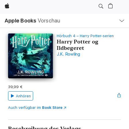
Apple
Lokale
Apple Books
Vorschau
Navigation
Menü
öffnen
Hörbuch 4 – Harry Potter-serien
Harry Potter og
Ildbegeret
J.K. Rowling
39,99 €
Anhören
Auch verfügbar im
Book Store
Beschreibung des Verlags