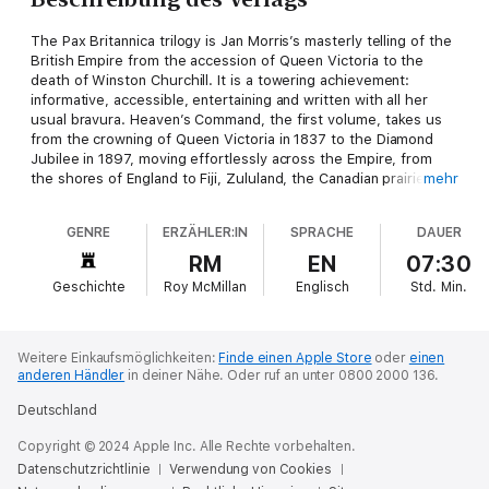
The Pax Britannica trilogy is Jan Morris’s masterly telling of the
British Empire from the accession of Queen Victoria to the
death of Winston Churchill. It is a towering achievement:
informative, accessible, entertaining and written with all her
usual bravura. Heaven’s Command, the first volume, takes us
from the crowning of Queen Victoria in 1837 to the Diamond
Jubilee in 1897, moving effortlessly across the Empire, from
the shores of England to Fiji, Zululand, the Canadian prairies
mehr
and beyond. Truly gripping history.
GENRE
ERZÄHLER:IN
SPRACHE
DAUER
RM
EN
07:30
Geschichte
Roy McMillan
Englisch
Std.
Min.
Weitere Einkaufsmöglichkeiten:
Finde einen Apple Store
oder
einen
anderen Händler
in deiner Nähe.
Oder ruf an unter 0800 2000 136.
Deutschland
Copyright © 2024 Apple Inc. Alle Rechte vorbehalten.
Datenschutzrichtlinie
Verwendung von Cookies