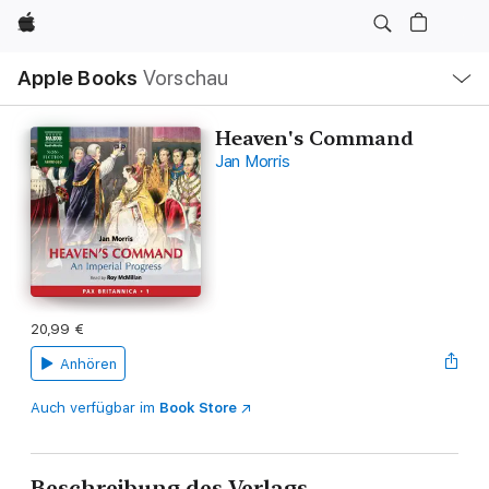
Apple
Lokale
Apple Books
Vorschau
Navigation
Menü
öffnen
Heaven's Command
Jan Morris
20,99 €
Anhören
Auch verfügbar im
Book Store
Beschreibung des Verlags