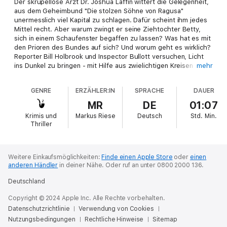
Der skrupellose Arzt Dr. Joshua Laffin wittert die Gelegenheit,
aus dem Geheimbund "Die stolzen Söhne von Ragusa"
unermesslich viel Kapital zu schlagen. Dafür scheint ihm jedes
Mittel recht. Aber warum zwingt er seine Ziehtochter Betty,
sich in einem Schaufenster begaffen zu lassen? Was hat es mit
den Prioren des Bundes auf sich? Und worum geht es wirklich?
Reporter Bill Holbrook und Inspector Bullott versuchen, Licht
ins Dunkel zu bringen - mit Hilfe aus zwielichtigen Kreisen ...
mehr
GENRE
ERZÄHLER:IN
SPRACHE
DAUER
Original-Titel:
Hand of Power
(1927)
MR
DE
01:07
Krimis und
Markus Riese
Deutsch
Std.
Min.
Thriller
Weitere Einkaufsmöglichkeiten:
Finde einen Apple Store
oder
einen
anderen Händler
in deiner Nähe.
Oder ruf an unter 0800 2000 136.
Deutschland
Copyright © 2024 Apple Inc. Alle Rechte vorbehalten.
Datenschutzrichtlinie
Verwendung von Cookies
Nutzungsbedingungen
Rechtliche Hinweise
Sitemap