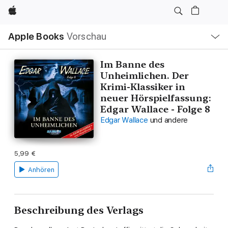
Apple
Lokale
Apple Books
Vorschau
Navigation
Menü
öffnen
Im Banne des
Unheimlichen. Der
Krimi-Klassiker in
neuer Hörspielfassung:
Edgar Wallace - Folge 8
Edgar Wallace
und andere
5,99 €
Anhören
Beschreibung des Verlags