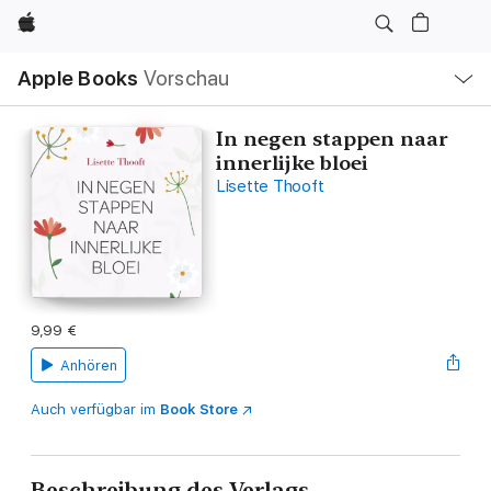
Apple
Lokale
Apple Books
Vorschau
Navigation
Menü
öffnen
In negen stappen naar
innerlijke bloei
Lisette Thooft
9,99 €
Anhören
Auch verfügbar im
Book Store
Beschreibung des Verlags