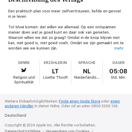
Een praktisch plan voor meer zelfvertrouwen, liefde en gevoel
in je leven
Tot bloei komen: dat willen we allemaal. Op een ontspannen
manier doen wat je goed kunt en daar ook van genieten.
Waarom willen we dat zo graag? Omdat in de knop blijven niet
kan, niet goed is, niet goed voelt. Omdat we zijn gemaakt om te
worden wie we kunnen zijn.
mehr
Lisette Thooft helpt je met In negen stappen naar innerlijke
GENRE
ERZÄHLER:IN
SPRACHE
DAUER
bloei het beste uit jezelf te halen. In dit boek vind je alles over
het Negen Stappen Plan, een simpele chi-oefening die je
LT
NL
05:08
gevoel, je liefde en je intuïtie bekrachtigt en je elke dag weer
Religion und
Lisette Thooft
Niederländisch
Std.
Min.
extra zelfvertrouwen geeft. De heldere uitleg over de Negen
Spiritualität
Stappen is aangevuld met mooie verhalen en
achtergrondinformatie, schrijfoefeningen en meditaties. Zo ga
je innerlijk bloeien, elke dag een beetje meer.
Weitere Einkaufsmöglichkeiten:
Finde einen Apple Store
oder
einen
anderen Händler
in deiner Nähe.
Oder ruf an unter 0800 2000 136.
Deutschland
Copyright © 2024 Apple Inc. Alle Rechte vorbehalten.
Datenschutzrichtlinie
Verwendung von Cookies