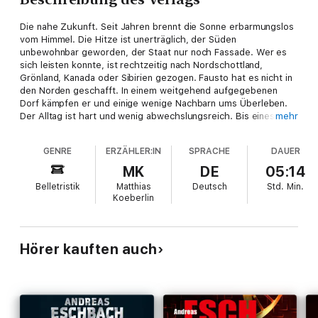
Die nahe Zukunft. Seit Jahren brennt die Sonne erbarmungslos
vom Himmel. Die Hitze ist unerträglich, der Süden
unbewohnbar geworden, der Staat nur noch Fassade. Wer es
sich leisten konnte, ist rechtzeitig nach Nordschottland,
Grönland, Kanada oder Sibirien gezogen. Fausto hat es nicht in
den Norden geschafft. In einem weitgehend aufgegebenen
Dorf kämpfen er und einige wenige Nachbarn ums Überleben.
Der Alltag ist hart und wenig abwechslungsreich. Bis eines
mehr
Tages eine schöne, schweigsame junge Frau auftaucht, der die
Hitze beneidenswert wenig auszumachen scheint. Fausto
GENRE
ERZÄHLER:IN
SPRACHE
DAUER
verliebt sich in sie - nichts ahnend von dem unerhörten
Geheimnis, das mit ihr verbunden ist ...
MK
DE
05:14
Belletristik
Matthias
Deutsch
Std.
Min.
Koeberlin
Hörer kauften auch