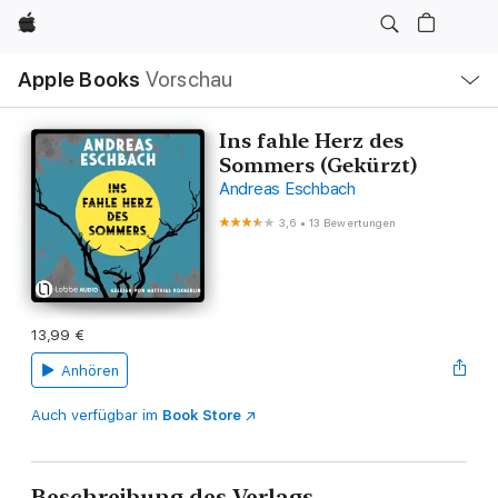
Apple
Lokale
Apple Books
Vorschau
Navigation
Menü
öffnen
Ins fahle Herz des
Sommers (Gekürzt)
Andreas Eschbach
3,6
•
13 Bewertungen
13,99 €
Anhören
Auch verfügbar im
Book Store
Beschreibung des Verlags