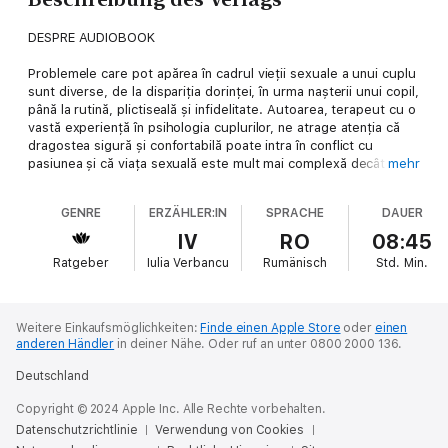
DESPRE AUDIOBOOK
Problemele care pot apărea în cadrul vieții sexuale a unui cuplu
sunt diverse, de la dispariția dorinței, în urma nașterii unui copil,
până la rutină, plictiseală și infidelitate. Autoarea, terapeut cu o
vastă experiență în psihologia cuplurilor, ne atrage atenția că
dragostea sigură și confortabilă poate intra în conflict cu
pasiunea și că viața sexuală este mult mai complexă decât
mehr
credem.
GENRE
ERZÄHLER:IN
SPRACHE
DAUER
Cartea de față ne arată cum să împăcăm domesticul cu dorința
sexuală și cum să permitem pasiunii să ne intre în casă.
IV
RO
08:45
Ratgeber
Iulia Verbancu
Rumänisch
Std.
Min.
DESPRE AUTOR
Esther Perel (n. 1958) este un terapeut de cuplu şi de familie
foarte cunoscut care se dedică, de peste treizeci de ani,
Weitere Einkaufsmöglichkeiten:
Finde einen Apple Store
oder
einen
ajutorării şi salvării cuplurilor ce se confruntă cu o mulţime de
anderen Händler
in deiner Nähe.
Oder ruf an unter 0800 2000 136.
probleme în viaţa intimă şi nu mai cunosc pasiunea. Ca terapeut
Deutschland
certificat de mai multe organizaţii de specialitate şi, totodată,
ca membră a American Family Therapy Academy şi a Society
Copyright © 2024 Apple Inc. Alle Rechte vorbehalten.
for Sex Therapy and Research, îndrumă atent o mulţime de
Datenschutzrichtlinie
Verwendung von Cookies
cupluri heterosexuale, homosexuale, bisexuale, interrasiale