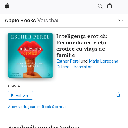
Apple
Lokale
Apple Books
Vorschau
Navigation
Menü
öffnen
Inteligenţa erotică:
Reconcilierea vieţii
erotice cu viaţa de
familie
Esther Perel
und
Maria Loredana
Dulcea - translator
6,99 €
Anhören
Auch verfügbar im
Book Store
Beschreibung des Verlags