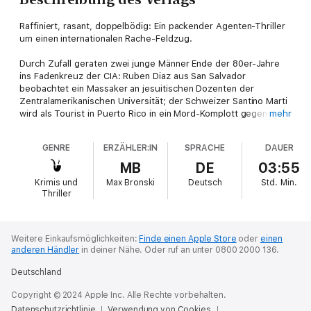
Raffiniert, rasant, doppelbödig: Ein packender Agenten-Thriller
um einen internationalen Rache-Feldzug.
Durch Zufall geraten zwei junge Männer Ende der 80er-Jahre
ins Fadenkreuz der CIA: Ruben Diaz aus San Salvador
beobachtet ein Massaker an jesuitischen Dozenten der
Zentralamerikanischen Universität; der Schweizer Santino Marti
wird als Tourist in Puerto Rico in ein Mord-Komplott gegen den
mehr
nicaraguanischen Präsidenten verwickelt. Beide lässt die CIA
verschwinden. Auf einem Gefängnisschiff im Golf von Mexiko,
GENRE
ERZÄHLER:IN
SPRACHE
DAUER
einer sogenannten "black site", treffen Ruben Diaz und Santino
Marti aufeinander, die Leidensgenossen werden Freunde. 2006
MB
DE
03:55
verzeichnen die Akten beide als tot: Der eine ist durch
Krimis und
Max Bronski
Deutsch
Std.
Min.
Krankheit verstorben, der andere wird vermisst. Von diesem
Thriller
Zeitpunkt an werden in Afrika, den USA und Lateinamerika
merkwürdige Morde verübt. Die Opfer - ein Entwicklungshilfe-
Berater, ein hippieartiger Privatier, ein Fondsmanager - scheint
nichts zu verbinden. Doch alle wurden mit dem Zeichen des
Weitere Einkaufsmöglichkeiten:
Finde einen Apple Store
oder
einen
anderen Händler
in deiner Nähe.
Oder ruf an unter 0800 2000 136.
Kinich Ahau, des Jaguar-Gottes der Maya, gebrandmarkt. Und
einer von ihnen ist ein ehemaliger CIA-Agent, der an mehreren
Deutschland
Geheim-Operationen in Lateinamerika beteiligt war...
Copyright © 2024 Apple Inc. Alle Rechte vorbehalten.
Jaguar
von Max Bronski ist ein ebenso vielschichtiger wie
Datenschutzrichtlinie
Verwendung von Cookies