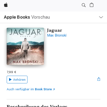
Apple
Lokale
Apple Books
Vorschau
Navigation
Menü
öffnen
Jaguar
Max Bronski
7,99 €
Anhören
Auch verfügbar im
Book Store
Beschreibung des Verlags