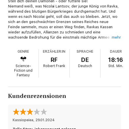
Stell dich deinen Dämonen - oder füttere sie!
Niemand weiß, was Nicolai Lantsov, der junge König von Ravka,
während des blutigen Bürgerkrieges durchgemacht hat. Und
wenn es nach Nicolai geht, soll das auch so bleiben. Jetzt, wo
sich an den geschwächten Grenzen seines Reiches neue
Feinde sammeln, muss er einen Weg finden, Ravkas Kassen
wieder aufzufüllen, Allianzen zu schmieden und eine
wachsende Bedrohung für die einstmals mächtige Armee der
mehr
Grisha abzuwenden. Doch mit jedem Tag wird in dem jungen
König eine dunkle Magie stärker und droht, alles zu zerstören,
GENRE
ERZÄHLER:IN
SPRACHE
DAUER
was er aufgebaut hat. Schließlich begibt sich Nicolai mit der
legendären Magierin Zoja auf eine gefährliche Reise zu jenen
RF
DE
18:16
Orten in Ravka, an denen die stärkste Magie überdauert hat.
Science-
Robert Frank
Deutsch
Std.
Min.
Möglicherweise besteht so eine Chance, sein dunkles
Fiction und
Vermächtnis zu bannen ...
Fantasy
Kundenrezensionen
Kassiopeiea
, 
29.01.2024