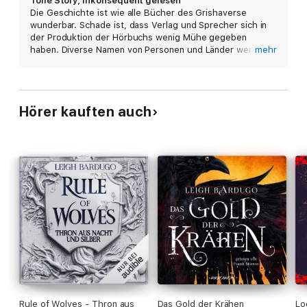
Tolle Story, inkonsequent gelesen
Die Geschichte ist wie alle Bücher des Grishaverse
wunderbar. Schade ist, dass Verlag und Sprecher sich in
der Produktion der Hörbuchs wenig Mühe gegeben
haben. Diverse Namen von Personen und Länder werden
mehr
hier völlig anders ausgesprochen als in vorherigen
Büchern. Teilweise soweit, dass man Schwierigkeiten hat
den Begriff zu zu ordnen. Semeni, Zoia, Nichevoia, Ravaka
um nur einige zu nennen. Extrem nervig und einfach nur
Hörer kauften auch
schwache Leistung.
Rule of Wolves - Thron aus
Das Gold der Krähen
Lo