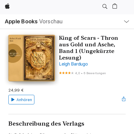
Apple
Lokale
Apple Books
Vorschau
Navigation
Menü
öffnen
King of Scars - Thron
aus Gold und Asche,
Band 1 (Ungekürzte
Lesung)
Leigh Bardugo
4,0
•
6 Bewertungen
24,99 €
Anhören
Beschreibung des Verlags