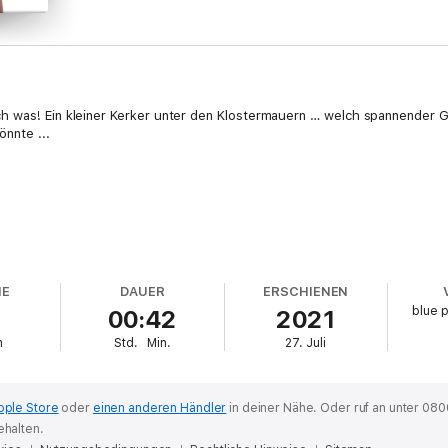
h was! Ein kleiner Kerker unter den Klostermauern … welch spannender G
önnte ...
HE
DAUER
ERSCHIENEN
blue 
00:42
2021
 Holly Rose und blue panther books ...
h
Std.
Min.
27. Juli
pple Store
oder
einen anderen Händler
in deiner Nähe.
Oder ruf an unter 080
ehalten.