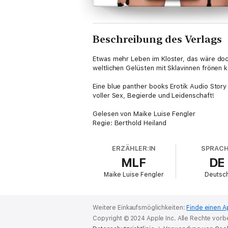
Beschreibung des Verlags
Etwas mehr Leben im Kloster, das wäre doc
weltlichen Gelüsten mit Sklavinnen frönen k
Eine blue panther books Erotik Audio Story
voller Sex, Begierde und Leidenschaft!
Gelesen von Maike Luise Fengler
Regie: Berthold Heiland
Ungekürzte Lesung
Spielzeit: ca. 42 Minuten
ERZÄHLER:IN
SPRAC
MLF
DE
Eines von vielen erotischen Hörbüchern von
Maike Luise Fengler
Deutsc
Weitere Einkaufsmöglichkeiten:
Finde einen A
Copyright © 2024 Apple Inc. Alle Rechte vorb