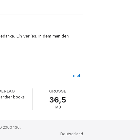
edanke. Ein Verlies, in dem man den
mehr
VERLAG
GRÖSSE
panther books
36,5
MB
0 2000 136.
Deutschland