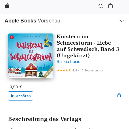
Apple
Lokale
Apple Books
Vorschau
Navigation
Menü
öffnen
Knistern im
Schneesturm - Liebe
auf Schwedisch, Band 3
(Ungekürzt)
Saskia Louis
4,8
•
10 Bewertungen
13,99 €
Anhören
Beschreibung des Verlags