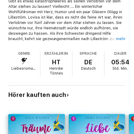
Gibt es etwas katastrophaleres als seinen Verlobten vor dem
Altar stehen zu lassen? Vielleicht ... Ein winterlicher
Wohlfühlroman mit Herz, Humor und ein paar Gläsern Glögg in
Lillaström. Lovisa ist klar, dass es nicht die feine Art war, ihren
Verlobten vor fünf Jahren vor dem Altar stehen zu lassen. Sie
wünschte nur, ihre Heimatstadt würde endlich aufhören, sie
deswegen zu hassen. Als ihre Schwester dringend Hilfe
braucht, kehrt sie gezwungenermaßen nach Lillaström zurück,
mehr
bereit ihren Ruf zu retten. Das einzige Problem: Dafür muss sie
mit Jan, dem besten Freund ihres Ex zusammenarbeiten. Jan ist
GENRE
ERZÄHLER:IN
SPRACHE
DAUER
mittlerweile Polizist, aber noch immer ein unverschämt gut
aussehender Womanizer. Und einer der Gründe, warum sie die
HT
DE
05:54
Hochzeit damals abblies ... Jan hat weder Zeit noch Lust dazu,
Liebesromane
Henrike
Deutsch
Std.
Min.
der Frau zu helfen, die seinem besten Freund das Herz brach.
Tönnes
Er hat genug damit zu tun, sich um seine Teenager-Schwester
und das schneebedingte Stadtchaos zu kümmern. Ganz
abgesehen davon ist es einfach keine gute Idee, mehr Zeit als
nötig mit Lovisa zu verbringen, die ihm schon seit Schulzeiten
Hörer kauften auch
den letzten Nerv raubt ... und Schneestürme in seinem Inneren
lostritt. Dabei wäre es eine absolute Katastrophe, etwas mit
der Ex-Verlobten seines besten Freundes anzufangen. Oder?