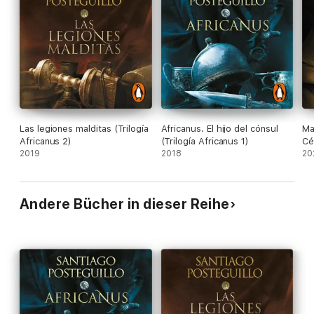
que emerge victoriosa, por encima de la historia, sin importarle
arrasar en su imparable ascenso todo y a todos, incluidos a sus
héroes. Ya puedes disfrutar de este final en audiolibro.
Las legiones malditas (Trilogía
Africanus. El hijo del cónsul
Ma
Africanus 2)
(Trilogía Africanus 1)
Cé
2019
2018
20
Andere Bücher in dieser Reihe