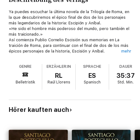
Ya puedes escuchar la última novela de la Trilogía de Roma, en
la que descubriremos el épico final de dos de los personajes
más legendarios de la historia: Escipión y Aníbal.
«He sido el hombre más poderoso del mundo, pero también el
más traicionado.»
Así comienza Publio Cornelio Escisión sus memorias en La
traición de Roma, para continuar con el final de dos de los más
épicos personajes de la historia, Escisión y Aníbal.
mehr
Los eternos enemigos se encuentran una vez más en la batalla
de Magnesia, un episodio casi desconocido dela historia de
GENRE
ERZÄHLER:IN
SPRACHE
DAUER
occidente. Pero además de batallas, el autor nos cuenta lo que
ha sido de los hijos de Escisión; de sus enemigos, Marco Porcio
RL
ES
35:37
Catón y de su aliado Graco; de la esclava Netikerty; de la
Belletristik
Raúl Llorens
Spanisch
Std.
Min.
prostituta Areté; de su fiel aliado Ledio; de Antíoco III, el rey de
Siria; del ya anciano dramaturgo Plauto, que se pasea por las
calles de Roma, y también de la mujer de Escisión, Emilia Tercia,
digna hasta el final en medio de la mayor de las hecatombes
públicas y privadas.
Hörer kauften auch
Con la electrizante prosa que lo caracteriza, Posteguillo nos
transporta de nuevo a la antigua Roma para ser testigos
privilegiados del ocaso de una vida tan intensa como
desbordante: el final de la epopeya de Publio Cornelio Escisión
y de todo su mundo en el marco incomparable de una Roma