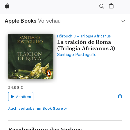
Apple
Lokale
Apple Books
Vorschau
Navigation
Menü
öffnen
Hörbuch 3 – Trilogía Africanus
La traición de Roma
(Trilogía Africanus 3)
Santiago Posteguillo
24,99 €
Anhören
Auch verfügbar im
Book Store
Beschreibung des Verlags