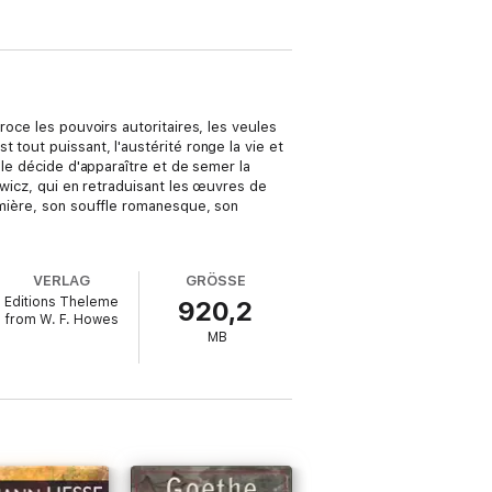
roce les pouvoirs autoritaires, les veules
 tout puissant, l'austérité ronge la vie et
ble décide d'apparaître et de semer la
owicz, qui en retraduisant les œuvres de
emière, son souffle romanesque, son
VERLAG
GRÖSSE
Editions Theleme
920,2
from W. F. Howes
MB