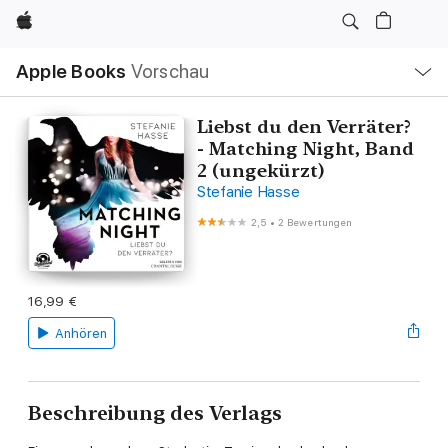
Apple
Lokale
Apple Books
Vorschau
Navigation
Menü
öffnen
Liebst du den Verräter?
- Matching Night, Band
2 (ungekürzt)
Stefanie Hasse
2,5
•
2 Bewertungen
16,99 €
Anhören
Beschreibung des Verlags